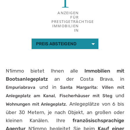
1
ANZEIGEN
FÜR
PRESTIGETRÄCHTIGE
IMMOBILIEN
IN
PREIS ABSTEIGEND
N1immo bietet Ihnen alle
Immobilien mit
Bootsanlegeplatz
an der Costa Brava, in
und in
:
Empuriabrava
Santa Margarita
Villen mit
,
und
Anlegeplatz am Kanal
Fischerhäuser mit Steg
. Anlegeplätze von 6 bis
Wohnungen mit Anlegeplatz
über 30 Metern, je nach Objekt, an großen oder
kleinen Kanälen. Ihre
französischsprachige
Agentur
N1immo begleitet Sie beim
Kauf einer