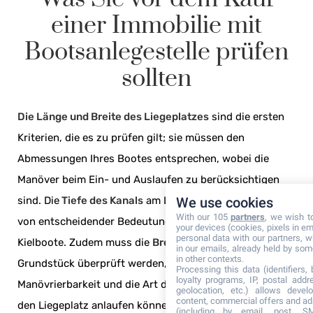
einer Immobilie mit
Bootsanlegestelle prüfen
sollten
Die Länge und Breite des Liegeplatzes
sind die ersten
Kriterien, die es zu prüfen gilt; sie müssen den
Abmessungen Ihres Bootes entsprechen, wobei die
Manöver beim Ein- und Auslaufen zu berücksichtigen
sind. Die
Tiefe des Kanals
am Liegeplatz ist ebenfalls
We use cookies
With our 105
partners
, we wish t
von entscheidender Bedeutung, insbesondere für
your devices (cookies, pixels in em
personal data with our partners, w
Kielboote. Zudem muss die
Breite des Kanals
vor dem
in our emails, already held by some
in other contexts.
Grundstück überprüft werden, da diese die
Processing this data (identifiers,
loyalty programs, IP, postal add
Manövrierbarkeit und die Art der Boote bestimmt, die
geolocation, etc.) allows devel
content, commercial offers and ad
den Liegeplatz anlaufen können.
(including by email, post, S