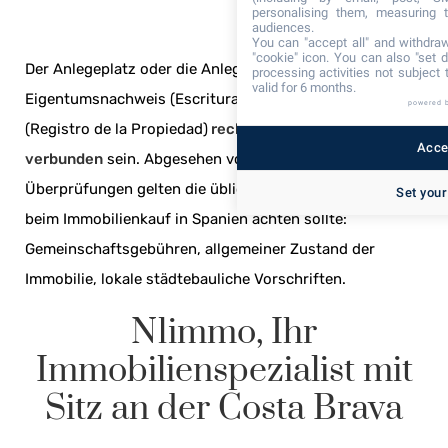
personalising them, measuring t
audiences.
You can "accept all" and withdraw
"cookie" icon
. You can also "set d
Der Anlegeplatz oder die Anlegestelle muss im
processing activities not subject
valid for 6 months.
Eigentumsnachweis (Escritura) und im Grundbuch
powered 
(Registro de la Propiedad)
rechtlich mit der Immobilie
Accep
verbunden
sein. Abgesehen von diesen technischen
Überprüfungen gelten die üblichen Punkte, auf die man
Set your
beim Immobilienkauf in Spanien achten sollte:
Gemeinschaftsgebühren, allgemeiner Zustand der
Immobilie, lokale städtebauliche Vorschriften.
N1immo, Ihr
Immobilienspezialist mit
Sitz an der Costa Brava