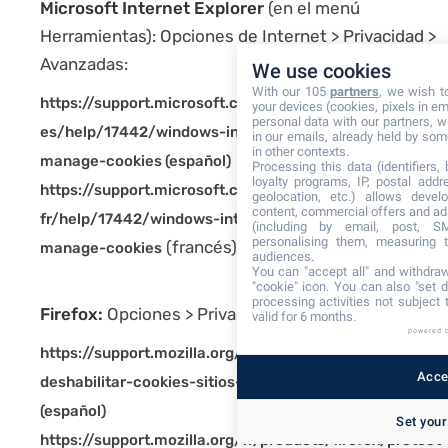
Microsoft Internet Explorer
(en el menú
Herramientas): Opciones de Internet > Privacidad >
Avanzadas:
We use cookies
With our 105
partners
, we wish t
https://support.microsoft.com/es-
your devices (cookies, pixels in em
personal data with our partners, w
es/help/17442/windows-internet-explorer-delete-
in our emails, already held by some
in other contexts.
manage-cookies (español)
Processing this data (identifiers,
loyalty programs, IP, postal add
https://support.microsoft.com/fr-
geolocation, etc.) allows devel
content, commercial offers and ad
fr/help/17442/windows-internet-explorer-delete-
(including by email, post, S
personalising them, measuring t
(francés)
manage-cookies
audiences.
You can "accept all" and withdraw
"cookie" icon
. You can also "set d
processing activities not subject
Firefox:
Opciones > Privacidad > Cookies:
valid for 6 months.
powered 
https://support.mozilla.org/es/kb/habilitar-y-
Accep
deshabilitar-cookies-sitios-web-rastrear-preferencias
(español)
Set your
https://support.mozilla.org/fr/products/firefox/protect-