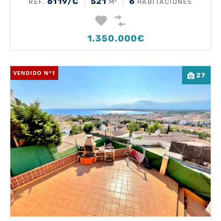
6119/C
521
6
REF.
M²
HABITACIONES
1.350.000€
VENDIDO N°1
27