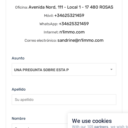
Avenida Nord, 111 - Local 1 - 17 480 ROSAS
Oficina:
+34625321459
Móvil:
+34625321459
WhatsApp:
n1immo.com
Internet:
sandrine@n1immo.com
Correo electrónico:
Asunto
UNA PREGUNTA SOBRE ESTA PROPIEDAD
Apellido
Nombre
We use cookies
With our 105
partners
, we wish t