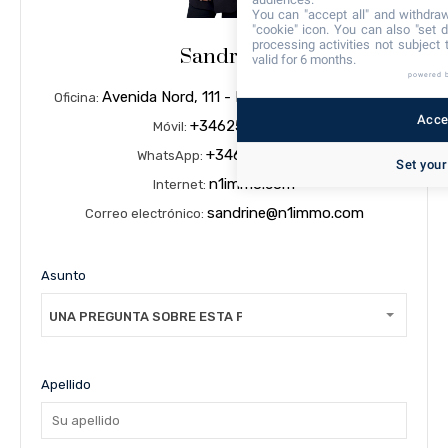
You can "accept all" and withdraw
"cookie" icon
. You can also "set d
processing activities not subject
Sandrine
valid for 6 months.
powered 
Avenida Nord, 111 - Local 1 - 17 480 ROSAS
Oficina:
Accep
+34625321459
Móvil:
+34625321459
WhatsApp:
Set your
n1immo.com
Internet:
sandrine@n1immo.com
Correo electrónico:
Asunto
UNA PREGUNTA SOBRE ESTA PROPIEDAD
Apellido