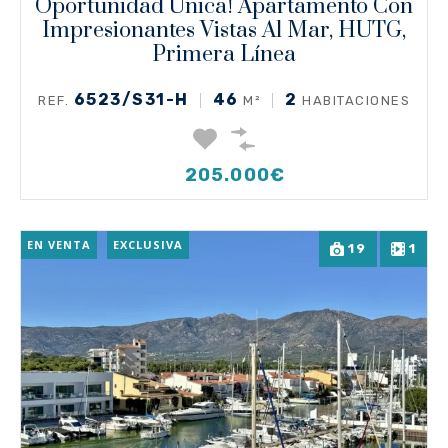
Oportunidad Única! Apartamento Con
Impresionantes Vistas Al Mar, HUTG,
Primera Línea
6523/S31-H
46
2
REF.
M²
HABITACIONES
205.000€
EN VENTA
EXCLUSIVA
19
1