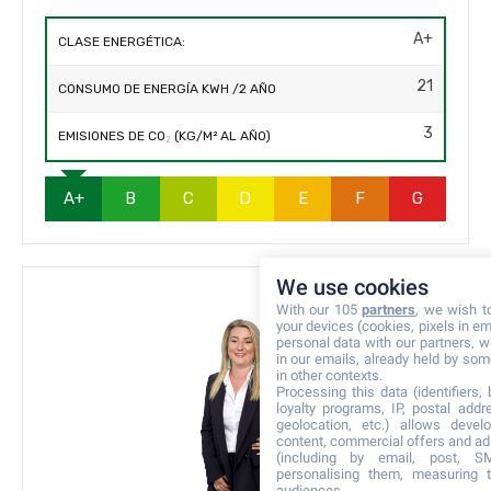
A+
CLASE ENERGÉTICA:
21
CONSUMO DE ENERGÍA KWH /2 AÑO
3
EMISIONES DE CO₂ (KG/M² AL AÑO)
A+
B
C
D
E
F
G
We use cookies
With our 105
partners
, we wish t
your devices (cookies, pixels in em
personal data with our partners, w
in our emails, already held by some
in other contexts.
Processing this data (identifiers,
loyalty programs, IP, postal add
geolocation, etc.) allows devel
content, commercial offers and ad
(including by email, post, S
personalising them, measuring t
audiences.