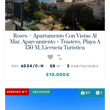
Roses – Apartamento Con Vistas Al
Mar, Aparcamiento + Trastero, Playa A
150 M, Licencia Turística
6534/C-H
58
3
REF.
M²
HABITACIONES
310.000€
VENDIDO N°1
EXCLUSIVA
31
1