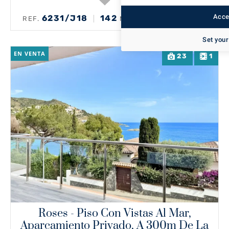
Accep
6231/J18
142
4
REF.
M²
HABITACIONES
Set your
EN VENTA
23
1
Roses - Piso Con Vistas Al Mar,
Aparcamiento Privado, A 300m De La