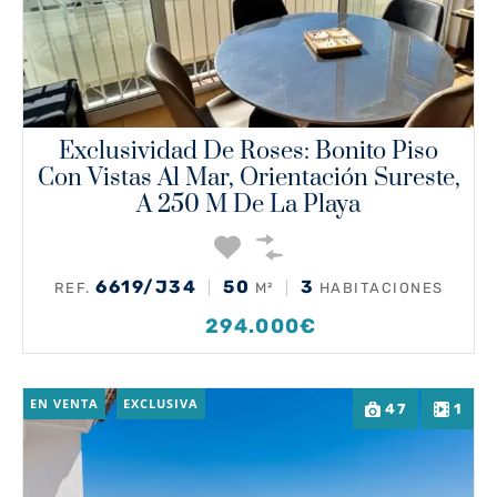
Exclusividad De Roses: Bonito Piso
Con Vistas Al Mar, Orientación Sureste,
A 250 M De La Playa
6619/J34
50
3
REF.
M²
HABITACIONES
294.000€
EN VENTA
EXCLUSIVA
47
1