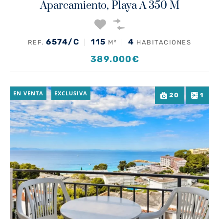
Aparcamiento, Playa A 350 M
6574/C
115
4
REF.
M²
HABITACIONES
389.000€
EN VENTA
EXCLUSIVA
20
1