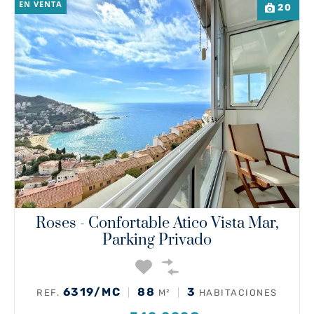
EN VENTA
20
Roses - Confortable Atico Vista Mar,
Parking Privado
6319/MC
88
3
REF.
M²
HABITACIONES