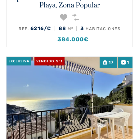
Playa, Zona Popular
6216/C
88
3
REF.
M²
HABITACIONES
384.000€
EXCLUSIVA
VENDIDO N°1
17
1