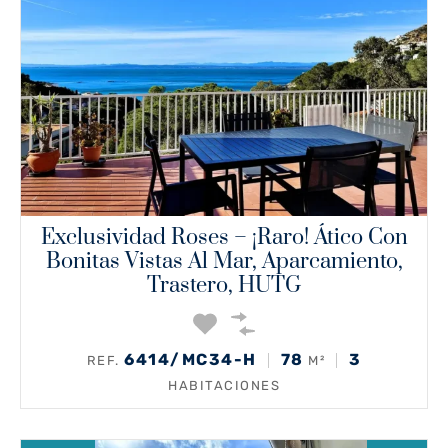
Exclusividad Roses – ¡Raro! Ático Con
Bonitas Vistas Al Mar, Aparcamiento,
Trastero, HUTG
6414/MC34-H
78
3
REF.
M²
HABITACIONES