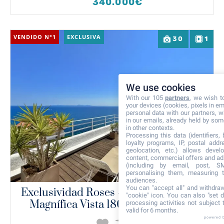
340.000€
VENDIDO N°1
EXCLUSIVA
30
1
We use cookies
With our 105
partners
, we wish t
your devices (cookies, pixels in em
personal data with our partners, w
in our emails, already held by some
in other contexts.
Processing this data (identifiers,
loyalty programs, IP, postal add
geolocation, etc.) allows devel
content, commercial offers and ad
(including by email, post, S
personalising them, measuring t
audiences.
You can "accept all" and withdraw
Exclusividad Roses - Atico + Solarium
"cookie" icon
. You can also "set d
Magnífica Vista 180° Mar, 2ª Línea
processing activities not subject
valid for 6 months.
powered 