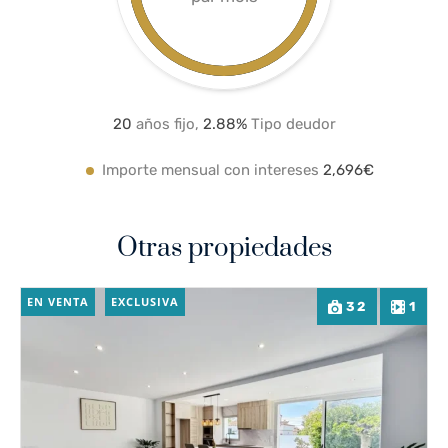
20
años fijo,
2.8
8%
Tipo deudor
Importe mensual con intereses
2,696€
Otras propiedades
EN VENTA
EXCLUSIVA
32
1