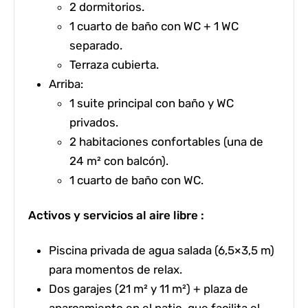
2 dormitorios.
1 cuarto de baño con WC + 1 WC
separado.
Terraza cubierta.
Arriba:
1 suite principal con baño y WC
privados.
2 habitaciones confortables (una de
24 m² con balcón).
1 cuarto de baño con WC.
Activos y servicios al aire libre :
Piscina privada de agua salada
(6,5×3,5 m)
para momentos de relax.
Dos garajes
(21 m² y 11 m²) +
plaza de
aparcamiento
en el patio, que facilita el