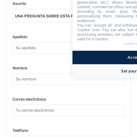
geolocation, etc.) allows devel
Asunto
content, commercial offers and ad
(including by email, post, S
personalising them, measuring t
UNA PREGUNTA SOBRE ESTA PROPIEDAD
audiences.
You can "accept all" and withdraw
"cookie" icon
. You can also "set d
processing activities not subject
Apellido
valid for 6 months.
powered 
Accep
Nombre
Set your
Correo electrónico
Teléfono