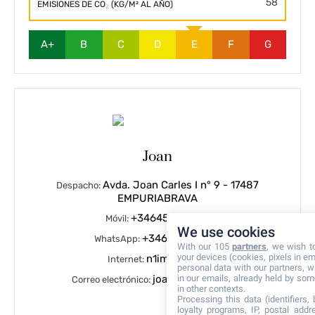
58
EMISIONES DE CO₂ (KG/M² AL AÑO)
A+
B
C
D
E
F
G
Joan
Avda. Joan Carles I n° 9 - 17487
Despacho:
EMPURIABRAVA
+34645803380
Móvil:
We use cookies
+34645803380
WhatsApp:
With our 105
partners
, we wish t
your devices (cookies, pixels in em
n1immo.com
Internet:
personal data with our partners, w
in our emails, already held by some
joan@n1immo.com
Correo electrónico:
in other contexts.
Processing this data (identifiers,
loyalty programs, IP, postal add