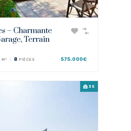
es – Charmante
 Garage, Terrain
7
8
575.000€
M²
PIÈCES
35