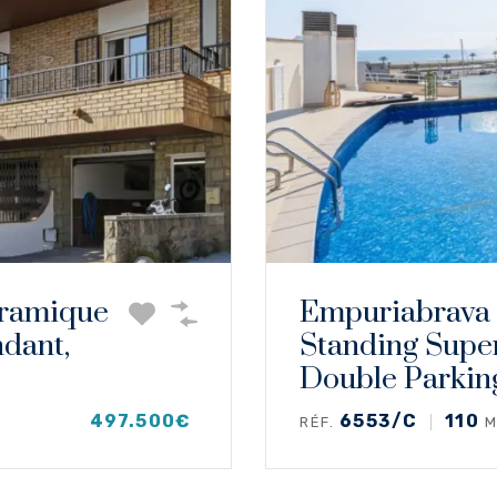
oramique
Empuriabrava
ndant,
Standing Supe
Double Parkin
497.500€
6553/C
110
RÉF.
M