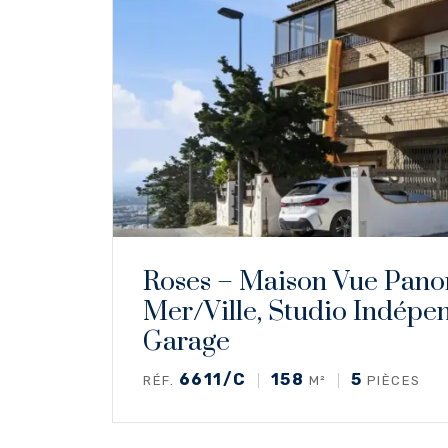
Roses – Maison Vue Pan
Mer/ville, Studio Indépe
Garage
6611/C
158
5
RÉF.
M²
PIÈCES