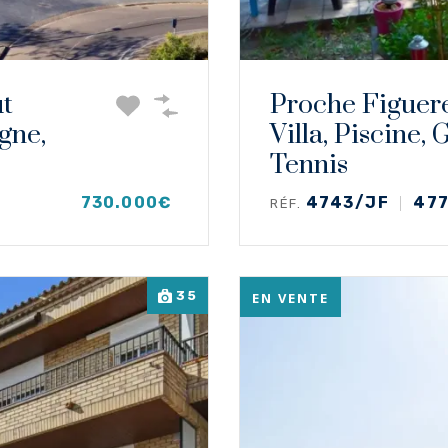
t
Proche Figuer
gne,
Villa, Piscine,
Tennis
730.000€
4743/JF
47
RÉF.
35
EN VENTE