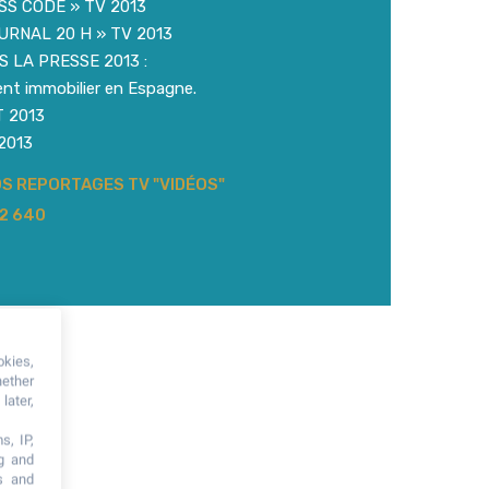
ESS CODE » TV 2013
URNAL 20 H » TV 2013
 LA PRESSE 2013 :
ent immobilier en Espagne.
 2013
2013
S REPORTAGES TV "VIDÉOS"
52 640
okies,
hether
later,
s, IP,
ng and
s and