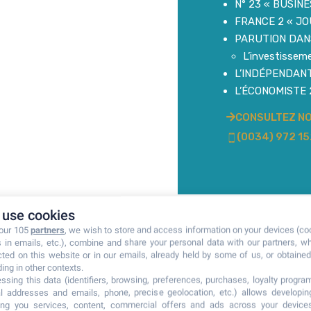
N° 23 « BUSIN
FRANCE 2 « JO
PARUTION DANS
L’investissem
L’INDÉPENDANT
L’ÉCONOMISTE 
CONSULTEZ NO
(0034) 972 1
use cookies
 our 105
partners
, we wish to store and access information on your devices (co
s in emails, etc.), combine and share your personal data with our partners, w
cted on this website or in our emails, already held by some of us, or obtained 
ding in other contexts.
ssing this data (identifiers, browsing, preferences, purchases, loyalty program
l addresses and emails, phone, precise geolocation, etc.) allows developi
ring you services, content, commercial offers and ads across your device