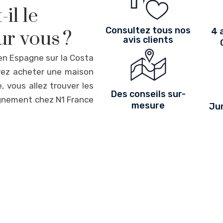
il le
Consultez tous nos
4 
ur vous ?
avis clients
n Espagne sur la Costa
rez acheter une maison
 vous allez trouver les
Des conseils sur-
agnement chez N1 France
mesure
Jur