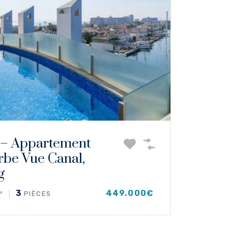
 – Appartement
rbe Vue Canal,
g
3
449.000€
²
PIÈCES