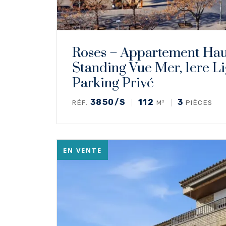
Roses – Appartement Hau
Standing Vue Mer, 1ere Li
Parking Privé
3850/S
112
3
RÉF.
M²
PIÈCES
EN VENTE