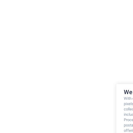
We 
With
pixel
colle
inclu
Proce
posta
offe