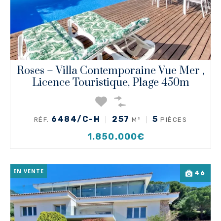
Roses – Villa Contemporaine Vue Mer ,
Licence Touristique, Plage 450m
6484/C-H
257
5
RÉF.
M²
PIÈCES
1.850.000€
EN VENTE
46