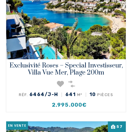
Exclusivité Roses – Special Investisseur,
Villa Vue Mer, Plage 200m
6464/J-H
641
10
RÉF.
M²
PIÈCES
2.995.000€
EN VENTE
57