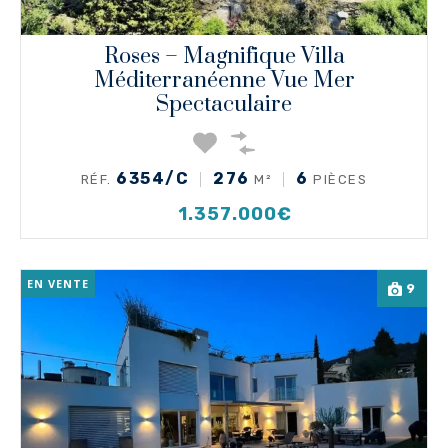
Roses – Magnifique Villa
Méditerranéenne Vue Mer
Spectaculaire
6354/C
276
6
RÉF.
M²
PIÈCES
1.357.000€
EN VENTE
9