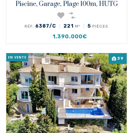
Piscine, Garage, Plage 100m, HUTG
6387/C
221
5
RÉF.
M²
PIÈCES
1.390.000€
EN VENTE
39