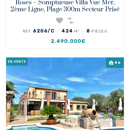
Roses – Somptueuse Villa Vue Mer,
2ème Ligne, Plage 300m Secteur Prisé
6206/C
424
8
RÉF.
M²
PIÈCES
2.490.000€
EN VENTE
46