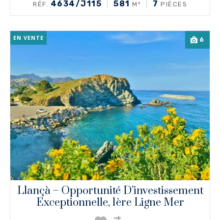
4634/J115
581
7
RÉF.
M²
PIÈCES
EN VENTE
6
Llançà – Opportunité D’investissement
Exceptionnelle, 1ère Ligne Mer