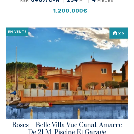
6487/C-H
234
4
RÉF.
M²
PIÈCES
1.200.000€
EN VENTE
25
Roses – Belle Villa Vue Canal, Amarre
De 21 M, Piscine Et Garage