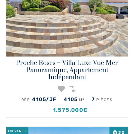
Proche Roses – Villa Luxe Vue Mer
Panoramique, Appartement
Indépendant
4105/JF
4105
7
RÉF.
M²
PIÈCES
1.575.000€
EN VENTE
32