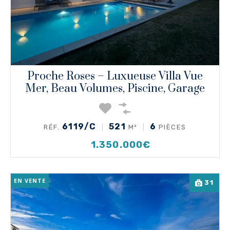
Proche Roses – Luxueuse Villa Vue
Mer, Beau Volumes, Piscine, Garage
6119/C
521
6
RÉF.
M²
PIÈCES
1.350.000€
EN VENTE
31