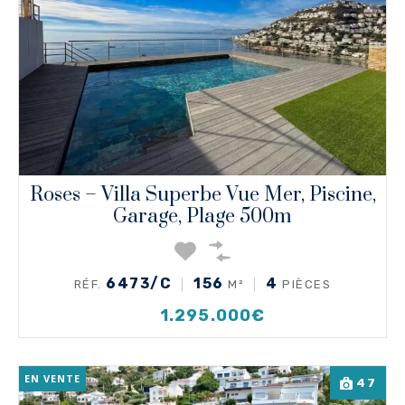
Roses – Villa Superbe Vue Mer, Piscine,
Garage, Plage 500m
6473/C
156
4
RÉF.
M²
PIÈCES
1.295.000€
EN VENTE
47