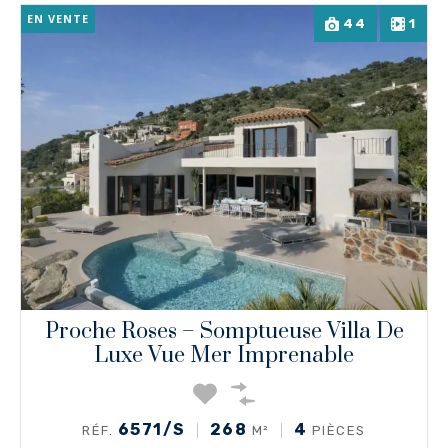
EN VENTE
44
1
Proche Roses – Somptueuse Villa De
Luxe Vue Mer Imprenable
6571/S
268
4
RÉF.
M²
PIÈCES