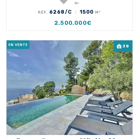
6268/C
1500
RÉF.
M²
2.500.000€
EN VENTE
38