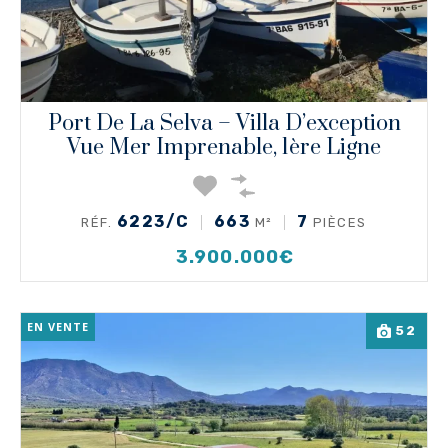
Port De La Selva – Villa D’exception
Vue Mer Imprenable, 1ère Ligne
6223/C
663
7
RÉF.
M²
PIÈCES
3.900.000€
EN VENTE
52