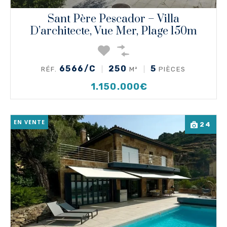
Sant Père Pescador – Villa
D’architecte, Vue Mer, Plage 150m
6566/C
250
5
RÉF.
M²
PIÈCES
1.150.000€
EN VENTE
24