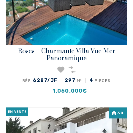
Roses – Charmante Villa Vue Mer
Panoramique
6287/JF
297
4
RÉF.
M²
PIÈCES
1.050.000€
EN VENTE
30