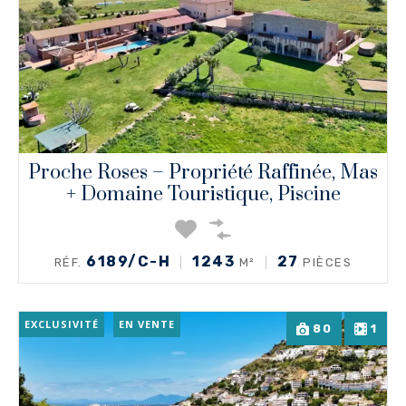
Proche Roses – Propriété Raffinée, Mas
+ Domaine Touristique, Piscine
6189/C-H
1243
27
RÉF.
M²
PIÈCES
EXCLUSIVITÉ
EN VENTE
80
1