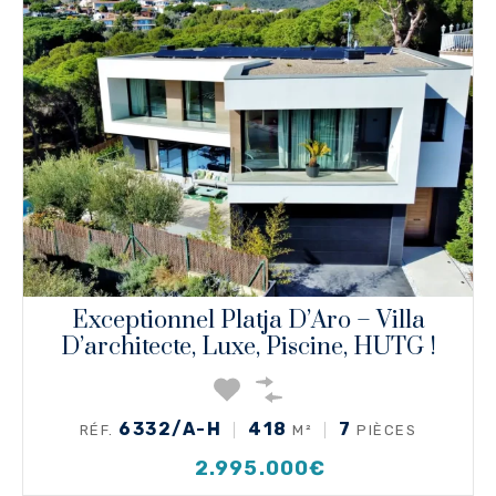
Exceptionnel Platja D’Aro – Villa
D’architecte, Luxe, Piscine, HUTG !
6332/A-H
418
7
RÉF.
M²
PIÈCES
2.995.000€