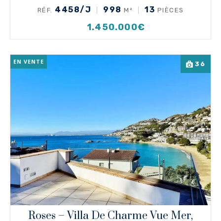
4458/J
998
13
RÉF.
M²
PIÈCES
1.450.000€
EN VENTE
36
Roses – Villa De Charme Vue Mer,