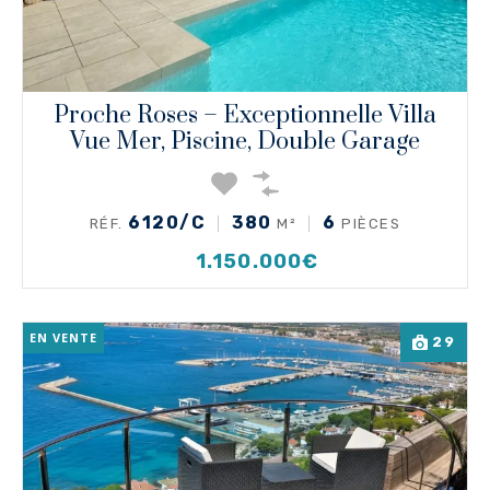
Proche Roses – Exceptionnelle Villa
Vue Mer, Piscine, Double Garage
6120/C
380
6
RÉF.
M²
PIÈCES
1.150.000€
EN VENTE
29