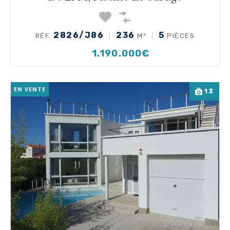
2826/J86
236
5
RÉF.
M²
PIÈCES
1.190.000€
EN VENTE
13