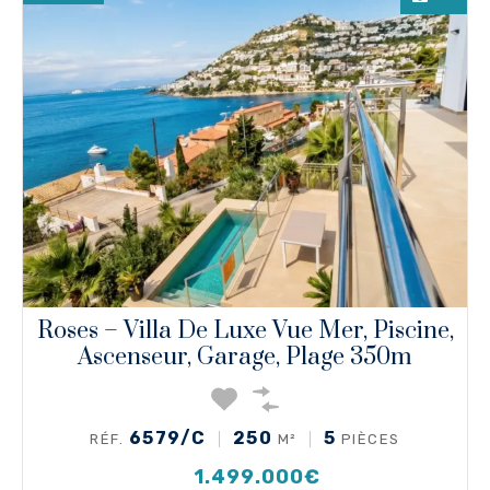
Roses – Villa De Luxe Vue Mer, Piscine,
Ascenseur, Garage, Plage 350m
6579/C
250
5
RÉF.
M²
PIÈCES
1.499.000€