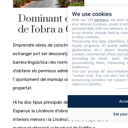
We use cookies
Dominant el progrés
With our 105
partners
, we wish t
your devices (cookies, pixels in em
de l'obra a Catalunya
personal data with our partners, w
in our emails, already held by some
in other contexts.
Processing this data (identifiers,
Emprendre obres de construcció en un país
loyalty programs, IP, postal add
geolocation, etc.) allows devel
estranger pot ser descoratjador a causa de la
content, commercial offers and ad
(including by email, post, S
barrera lingüística i les normatives locals. Heu
personalising them, measuring t
audiences.
d'obtenir els permisos administratius necessaris de
You can "accept all" and withdraw
"cookie" icon
. You can also "set d
l'
ajuntament
del municipi on es troba la vostra
processing activities not subject
valid for 6 months.
propietat.
powered 
Accep
Hi ha dos tipus principals de permisos d'obra a
Espanya: la
Llicència d'obra menor
per a obres
Set your
interiors menors i la
Llicència d'obra major
per a
qualsevol alteració estructural de l'edifici o