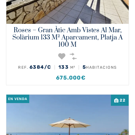
Roses – Gran Àtic Amb Vistes Al Mar,
Solàrium 133 M² Aparcament, Platja A
100 M
6384/C
133
5
REF.
M²
HABITACIONS
675.000€
EN VENDA
22