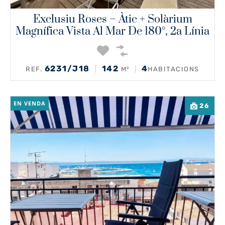
Exclusiu Roses – Àtic + Solàrium
Magnífica Vista Al Mar De 180°, 2a Línia
6231/J18
142
4
REF.
M²
HABITACIONS
EN VENDA
26