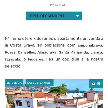
PRESTIGI
PREU DESCENDENT
N1 Immo ofereix desenes d'apartaments en venda a
la Costa Brava, en poblacions com
,
Empuriabrava
,
,
,
,
,
Roses
Canyelles
Almadrava
Santa Margarida
Llançà
, o
. Fes un cop d'ull a la nostra
l'Esacala
Figueres
selecció!
EN VENDA
EXCLUSIVAMENT
15