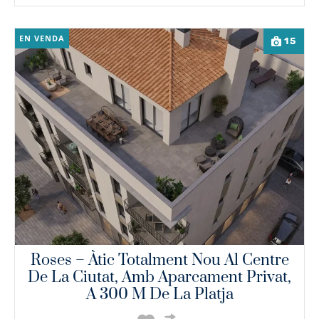
EN VENDA
15
Roses – Àtic Totalment Nou Al Centre
De La Ciutat, Amb Aparcament Privat,
A 300 M De La Platja