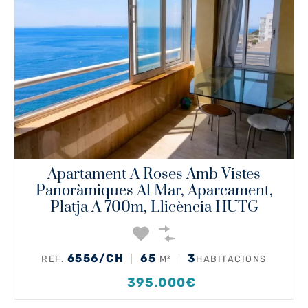
Apartament A Roses Amb Vistes
Panoràmiques Al Mar, Aparcament,
Platja A 700m, Llicència HUTG
6556/CH
65
3
REF.
M²
HABITACIONS
395.000€