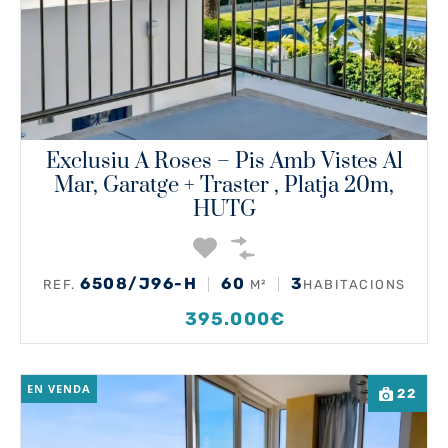
Exclusiu A Roses – Pis Amb Vistes Al
Mar, Garatge + Traster , Platja 20m,
HUTG
6508/J96-H
60
3
REF.
M²
HABITACIONS
395.000€
EN VENDA
22