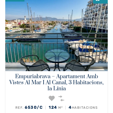
Empuriabrava – Apartament Amb
Vistes Al Mar I Al Canal, 3 Habitacions,
1a Línia
6530/C
124
4
REF.
M²
HABITACIONS