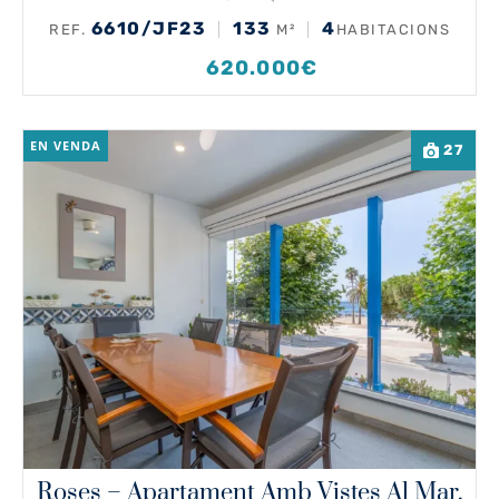
6610/JF23
133
4
REF.
M²
HABITACIONS
620.000€
EN VENDA
27
Roses – Apartament Amb Vistes Al Mar,