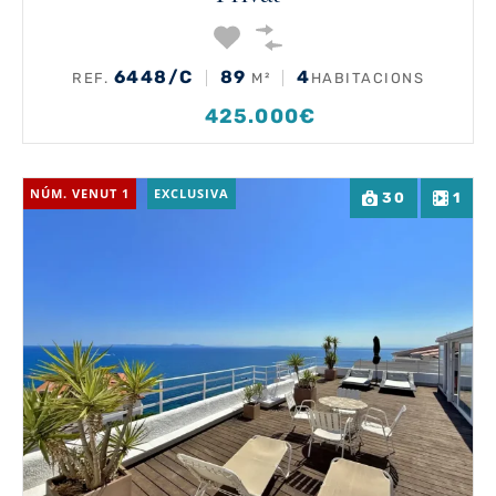
6448/C
89
4
REF.
M²
HABITACIONS
425.000€
NÚM. VENUT 1
EXCLUSIVA
30
1