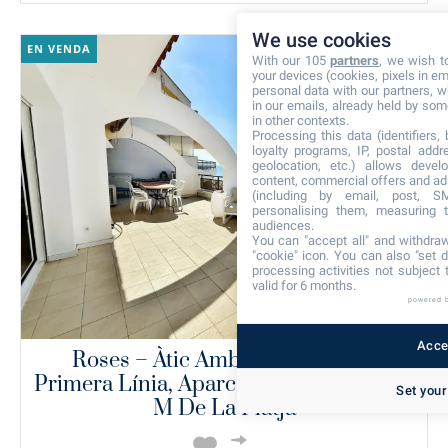
We use cookies
EN VENDA
34
With our 105
partners
, we wish t
your devices (cookies, pixels in em
personal data with our partners, w
in our emails, already held by some
in other contexts.
Processing this data (identifiers,
loyalty programs, IP, postal add
geolocation, etc.) allows devel
content, commercial offers and ad
(including by email, post, S
personalising them, measuring t
audiences.
You can "accept all" and withdraw
"cookie" icon
. You can also "set d
processing activities not subject
valid for 6 months.
powered 
Accep
Roses – Àtic Amb Vistes Al Mar,
Primera Línia, Aparcament Privat, A 20
Set your
M De La Platja