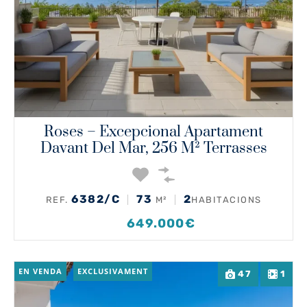
Roses – Excepcional Apartament
Davant Del Mar, 256 M² Terrasses
6382/C
73
2
REF.
M²
HABITACIONS
649.000€
EN VENDA
EXCLUSIVAMENT
47
1