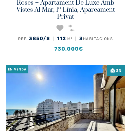
Roses – Apartament De Luxe Amb
Vistes Al Mar, 1ª Línia, Aparcament
Privat
3850/S
112
3
REF.
M²
HABITACIONS
730.000€
EN VENDA
35