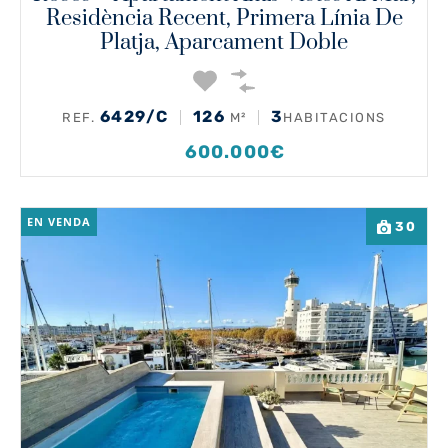
Residència Recent, Primera Línia De
Platja, Aparcament Doble
6429/C
126
3
REF.
M²
HABITACIONS
600.000€
EN VENDA
30