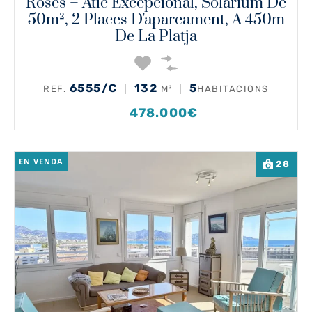
Roses – Àtic Excepcional, Solàrium De
50m², 2 Places D'aparcament, A 450m
De La Platja
6555/C
132
5
REF.
M²
HABITACIONS
478.000€
EN VENDA
28