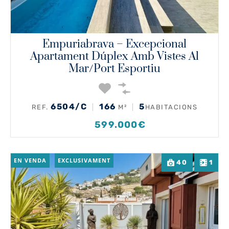
Empuriabrava – Excepcional
Apartament Dúplex Amb Vistes Al
Mar/port Esportiu
6504/C
166
5
REF.
M²
HABITACIONS
599.000€
EN VENDA
EXCLUSIVAMENT
40
1