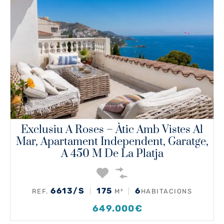
Exclusiu A Roses – Àtic Amb Vistes Al
Mar, Apartament Independent, Garatge,
A 450 M De La Platja
6613/S
175
6
REF.
M²
HABITACIONS
649.000€