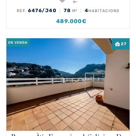
6476/J40
78
4
REF.
M²
HABITACIONS
489.000€
EN VENDA
27