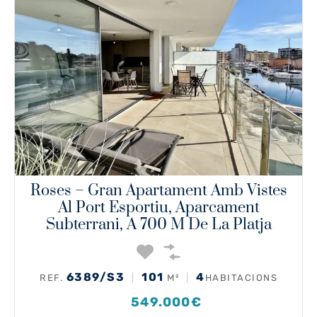
Roses – Gran Apartament Amb Vistes
Al Port Esportiu, Aparcament
Subterrani, A 700 M De La Platja
6389/S3
101
4
REF.
M²
HABITACIONS
549.000€