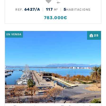
6427/A
117
5
REF.
M²
HABITACIONS
783.000€
EN VENDA
25