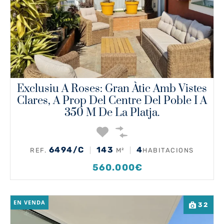
Exclusiu A Roses: Gran Àtic Amb Vistes
Clares, A Prop Del Centre Del Poble I A
350 M De La Platja.
6494/C
143
4
REF.
M²
HABITACIONS
560.000€
EN VENDA
32