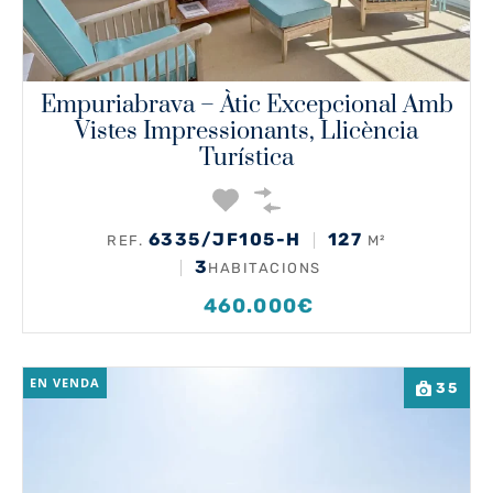
Empuriabrava – Àtic Excepcional Amb
Vistes Impressionants, Llicència
Turística
6335/JF105-H
127
REF.
M²
3
HABITACIONS
460.000€
EN VENDA
35