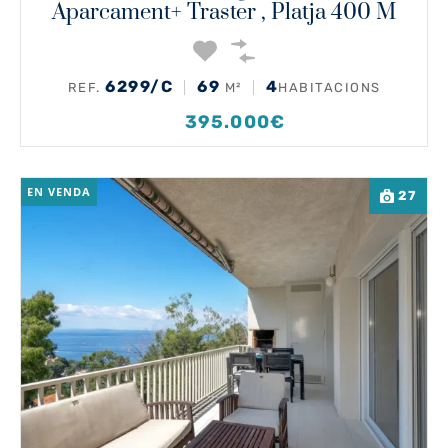
Aparcament+ Traster , Platja 400 M
6299/C
69
4
REF.
M²
HABITACIONS
395.000€
EN VENDA
27