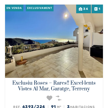
EN VENDA
EXCLUSIVAMENT
34
1
Exclusiu Roses – Rares!! Excel·lents
Vistes Al Mar, Garatge, Terreny
6393/J24
91
3
REF.
M²
HABITACIONS