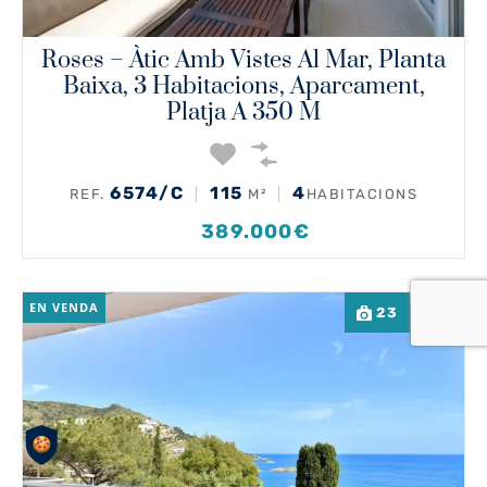
Roses – Àtic Amb Vistes Al Mar, Planta
Baixa, 3 Habitacions, Aparcament,
Platja A 350 M
6574/C
115
4
REF.
M²
HABITACIONS
389.000€
EN VENDA
23
1