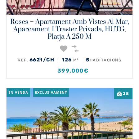
Roses – Apartament Amb Vistes Al Mar,
Aparcament I Traster Privada, HUTG,
Platja A 250 M
6621/CH
126
5
REF.
M²
HABITACIONS
399.000€
EN VENDA
EXCLUSIVAMENT
28