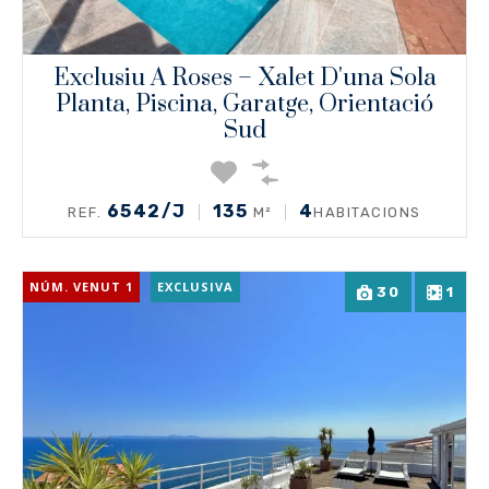
Exclusiu A Roses – Xalet D'una Sola
Planta, Piscina, Garatge, Orientació
Sud
6542/J
135
4
REF.
M²
HABITACIONS
NÚM. VENUT 1
EXCLUSIVA
30
1