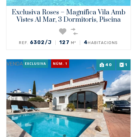
Exclusiva Roses – Magnífica Vila Amb
Vistes Al Mar, 3 Dormitoris, Piscina
6302/J
127
4
REF.
M²
HABITACIONS
VENDA
EXCLUSIVA
NÚM. 1
40
1