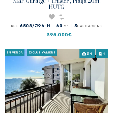
Mar, Garatge + Traster , Platja 20m,
HUTG
6508/J96-H
60
3
REF.
M²
HABITACIONS
395.000€
EN VENDA
EXCLUSIVAMENT
34
1