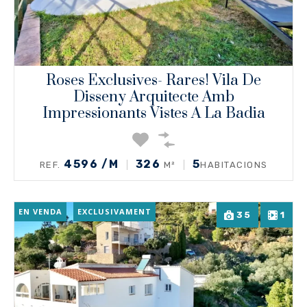
Roses Exclusives- Rares! Vila De
Disseny Arquitecte Amb
Impressionants Vistes A La Badia
4596 /M
326
5
REF.
M²
HABITACIONS
EN VENDA
EXCLUSIVAMENT
35
1