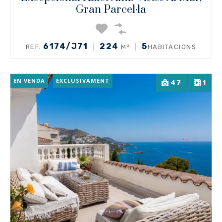
Gran Parcel·la
6174/J71
224
5
REF.
M²
HABITACIONS
EN VENDA
EXCLUSIVAMENT
47
1