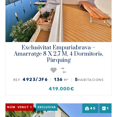
Exclusivitat Empuriabrava –
Amarratge 8 X 2,7 M, 4 Dormitoris,
Pàrquing
4923/JF6
136
5
REF.
M²
HABITACIONS
419.000€
NÚM. VENUT 1
EXCLUSIVA
45
1