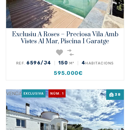
Exclusiu A Roses – Preciosa Vila Amb
Vistes Al Mar, Piscina I Garatge
6596/J4
150
4
REF.
M²
HABITACIONS
595.000€
VENDA
EXCLUSIVA
NÚM. 1
38