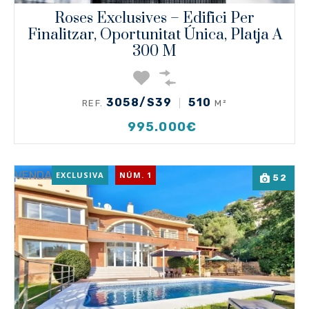
Roses Exclusives – Edifici Per
Finalitzar, Oportunitat Única, Platja A
300 M
3058/S39
510
REF.
M²
995.000€
VENDA
EXCLUSIVA
NÚM. 1
52