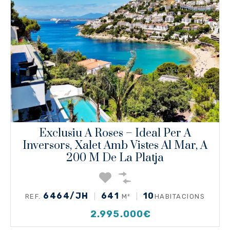
Exclusiu A Roses – Ideal Per A
Inversors, Xalet Amb Vistes Al Mar, A
200 M De La Platja
6464/JH
641
10
REF.
M²
HABITACIONS
2.995.000€