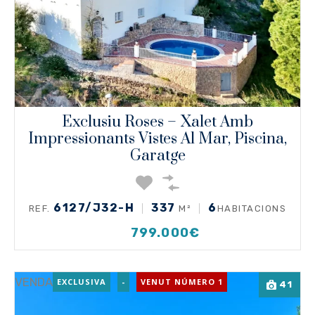
Exclusiu Roses – Xalet Amb
Impressionants Vistes Al Mar, Piscina,
Garatge
6127/J32-H
337
6
REF.
M²
HABITACIONS
799.000€
VENDA
EXCLUSIVA
-
VENUT NÚMERO 1
41