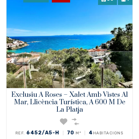
Exclusiu A Roses – Xalet Amb Vistes Al
Mar, Llicència Turística, A 600 M De
La Platja
6452/A5-H
70
4
REF.
M²
HABITACIONS