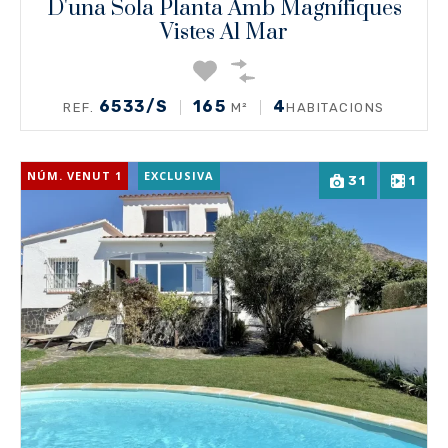
D'una Sola Planta Amb Magnífiques
Vistes Al Mar
6533/S
165
4
REF.
M²
HABITACIONS
NÚM. VENUT 1
EXCLUSIVA
31
1