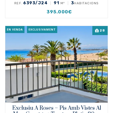
6393/J24
91
3
REF.
M²
HABITACIONS
395.000€
EN VENDA
EXCLUSIVAMENT
28
Exclusiu A Roses – Pis Amb Vistes Al