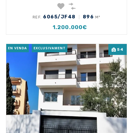
6065/JF48
896
REF.
M²
1.200.000€
EN VENDA
EXCLUSIVAMENT
54