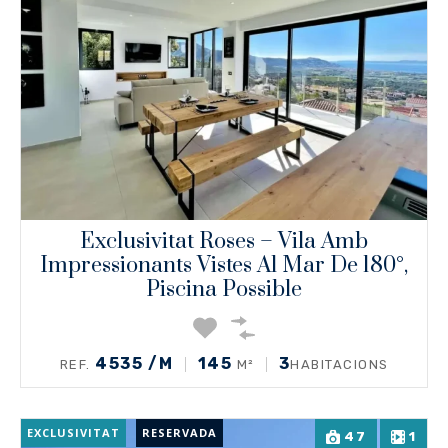
Exclusivitat Roses – Vila Amb
Impressionants Vistes Al Mar De 180°,
Piscina Possible
4535 /M
145
3
REF.
M²
HABITACIONS
EXCLUSIVITAT
RESERVADA
47
1