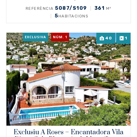
5087/S109
361
REFERÈNCIA
M²
5
HABITACIONS
VENDA
EXCLUSIVA
NÚM. 1
40
1
Exclusiu A Roses – Encantadora Vila