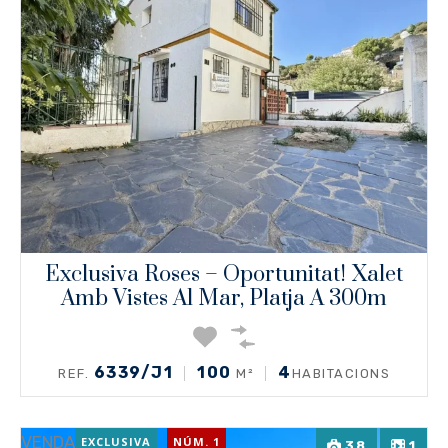
Exclusiva Roses – Oportunitat! Xalet
Amb Vistes Al Mar, Platja A 300m
6339/J1
100
4
REF.
M²
HABITACIONS
VENDA
EXCLUSIVA
NÚM. 1
38
1