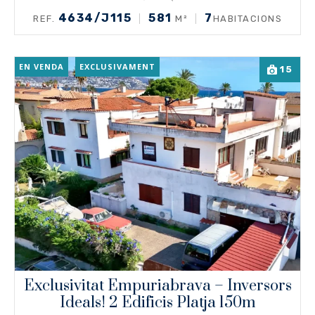
4634/J115
581
7
REF.
M²
HABITACIONS
EN VENDA
EXCLUSIVAMENT
15
Exclusivitat Empuriabrava – Inversors
Ideals! 2 Edificis Platja 150m