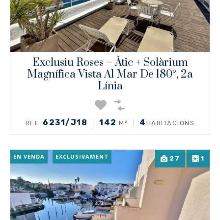
Exclusiu Roses – Àtic + Solàrium
Magnífica Vista Al Mar De 180°, 2a
Línia
6231/J18
142
4
REF.
M²
HABITACIONS
EN VENDA
EXCLUSIVAMENT
27
1