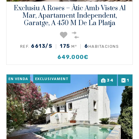
Exclusiu A Roses – Àtic Amb Vistes Al
Mar, Apartament Independent,
Garatge, A 450 M De La Platja
6613/S
175
6
REF.
M²
HABITACIONS
649.000€
EN VENDA
EXCLUSIVAMENT
34
1