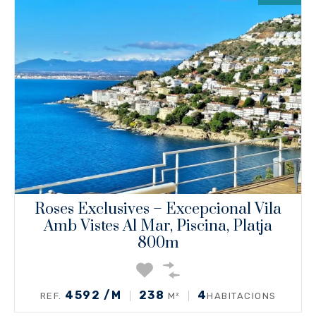
Roses Exclusives – Excepcional Vila
Amb Vistes Al Mar, Piscina, Platja
800m
4592 /M
238
4
REF.
M²
HABITACIONS