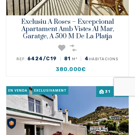
Exclusiu A Roses – Excepcional
Apartament Amb Vistes Al Mar,
Garatge, A 500 M De La Platja
6424/C19
81
4
REF.
M²
HABITACIONS
380.000€
EN VENDA
EXCLUSIVAMENT
31
1