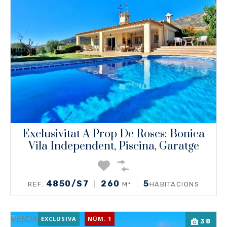
Exclusivitat A Prop De Roses: Bonica
Vila Independent, Piscina, Garatge
4850/S7
260
5
REF.
M²
HABITACIONS
VENDA
EXCLUSIVA
NÚM. 1
38