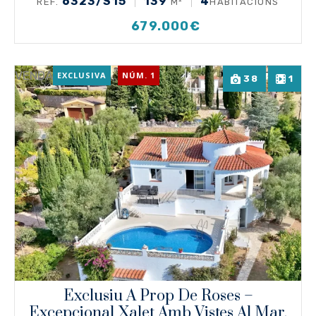
6323/S15
139
4
REF.
M²
HABITACIONS
679.000€
VENDA
EXCLUSIVA
NÚM. 1
38
1
Exclusiu A Prop De Roses –
Excepcional Xalet Amb Vistes Al Mar,