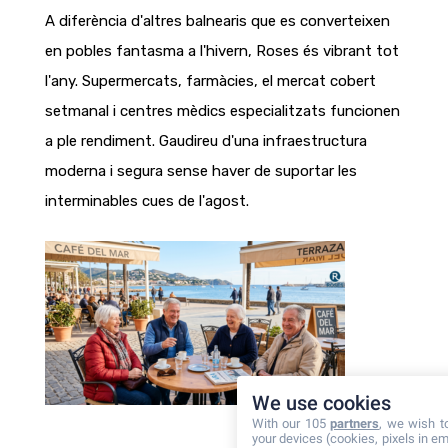
A diferència d'altres balnearis que es converteixen
en pobles fantasma a l'hivern, Roses és vibrant tot
l'any. Supermercats, farmàcies, el mercat cobert
setmanal i centres mèdics especialitzats funcionen
a ple rendiment. Gaudireu d'una infraestructura
moderna i segura sense haver de suportar les
interminables cues de l'agost.
We use cookies
With our 105
partners
, we wish t
your devices (cookies, pixels in em