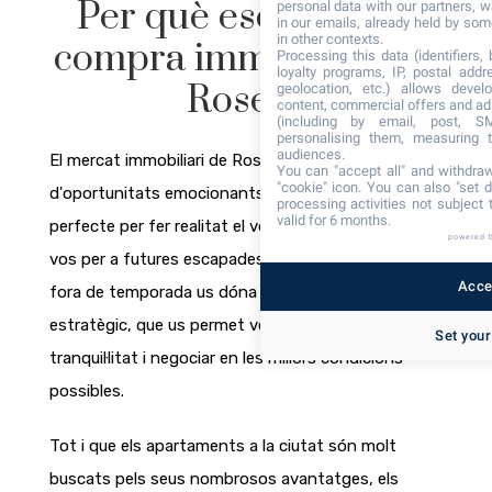
Per què escollir una
personal data with our partners, w
in our emails, already held by some
in other contexts.
compra immobiliària a
Processing this data (identifiers,
loyalty programs, IP, postal add
Roses?
geolocation, etc.) allows devel
content, commercial offers and ad
(including by email, post, S
personalising them, measuring t
audiences.
El mercat immobiliari de Roses està ple
You can "accept all" and withdraw
"cookie" icon
. You can also "set d
d'oportunitats emocionants. Ara és el moment
processing activities not subject
valid for 6 months.
perfecte per fer realitat el vostre somni i preparar-
powered 
vos per a futures escapades assolellades. Comprar
Accep
fora de temporada us dóna un avantatge
estratègic, que us permet veure propietats en pau i
Set your
tranquil·litat i negociar en les millors condicions
possibles.
Tot i que els apartaments a la ciutat són molt
buscats pels seus nombrosos avantatges, els