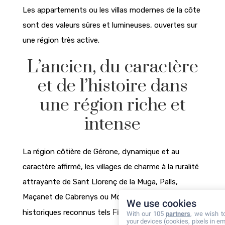
Les appartements ou les villas modernes de la côte
sont des valeurs sûres et lumineuses, ouvertes sur
une région très active.
L’ancien, du caractère
et de l’histoire dans
une région riche et
intense
La région côtière de Gérone, dynamique et au
caractère affirmé, les villages de charme à la ruralité
attrayante de Sant Llorenç de la Muga, Palls,
Maçanet de Cabrenys ou Monells, les centres
We use cookies
Figueres
historiques reconnus tels
, Gérone, Tossa
With our 105
partners
, we wish t
your devices (cookies, pixels in em