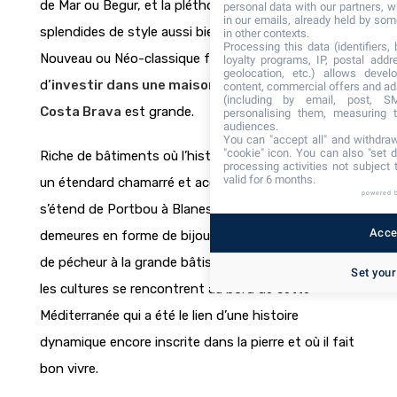
de Mar ou Begur, et la pléthore de bâtiments
personal data with our partners, w
in our emails, already held by some
splendides de style aussi bien médiéval, qu’Art
in other contexts.
Processing this data (identifiers,
Nouveau ou Néo-classique font que la tentation
loyalty programs, IP, postal add
geolocation, etc.) allows devel
d
’investir dans une maison de caractère sur la
content, commercial offers and ad
(including by email, post, S
Costa Brava
est grande.
personalising them, measuring t
audiences.
You can "accept all" and withdraw
"cookie" icon
. You can also "set d
Riche de bâtiments où l’histoire est portée comme
processing activities not subject
valid for 6 months.
un étendard chamarré et accueillant, la région qui
powered 
s’étend de Portbou à Blanes est un vivier de
Accep
demeures en forme de bijoux. De la petite maison
de pécheur à la grande bâtisse Art Nouveau, toutes
Set your
les cultures se rencontrent au bord de cette
Méditerranée qui a été le lien d’une histoire
dynamique encore inscrite dans la pierre et où il fait
bon vivre.