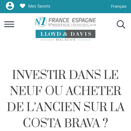
Mes favoris
Français
NOS BIENS EN VENTE
NOTRE RÉSEAU INTERNATIONAL DE LUXE
VENDRE AVEC L’EXCELLENCE
PHOTOS COSTA BRAVA
FINANCER VOTRE PROJET
INVESTIR DANS LE
NEUF OU ACHETER
DE L’ANCIEN SUR LA
COSTA BRAVA ?