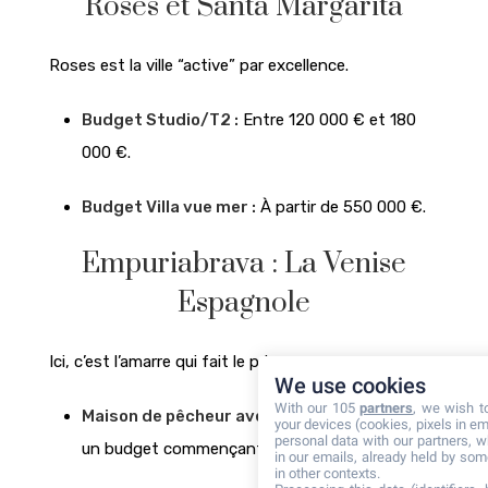
Roses et Santa Margarita
Roses est la ville “active” par excellence.
Budget Studio/T2 :
Entre 120 000 € et 180
000 €.
Budget Villa vue mer :
À partir de 550 000 €.
Empuriabrava : La Venise
Espagnole
Ici, c’est l’amarre qui fait le prix.
We use cookies
With our 105
partners
, we wish t
Maison de pêcheur avec amarre :
Prévoyez
your devices (cookies, pixels in em
personal data with our partners, w
un budget commençant à 450 000 €.
in our emails, already held by some
in other contexts.