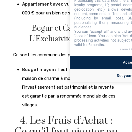
Processing this data (identifiers,
Appartement avec vue canal :
Environ 200
loyalty programs, IP, postal add
geolocation, etc.) allows devel
000 € pour un bien de standing.
content, commercial offers and ad
(including by email, post, S
personalising them, measuring t
Begur et Cadaqués :
audiences.
You can "accept all" and withdraw
"cookie" icon
. You can also "set d
L’Exclusivité Bohème
processing activities not subject
valid for 6 months.
powered 
Ce sont les communes les plus chères de la côte.
Accep
Budget moyen :
Il est rare de trouver une
Set your
maison de charme à moins de 800 000 €. Ici,
l’investissement est patrimonial et la revente
est garantie par la renommée mondiale de ces
villages.
4. Les Frais d’Achat :
Ce qu’il faut ajouter au