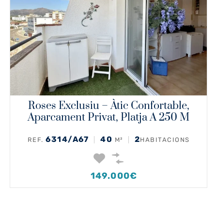
Roses Exclusiu – Àtic Confortable,
Aparcament Privat, Platja A 250 M
6314/A67
40
2
REF.
M²
HABITACIONS
149.000€