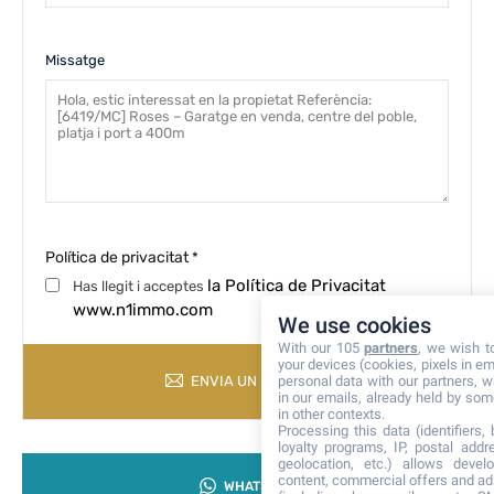
Missatge
Política de privacitat
*
la Política de Privacitat
Has llegit i acceptes
www.n1immo.com
We use cookies
With our 105
partners
, we wish t
your devices (cookies, pixels in em
ENVIA UN MISSATGE
personal data with our partners, w
in our emails, already held by some
in other contexts.
Processing this data (identifiers,
loyalty programs, IP, postal add
geolocation, etc.) allows devel
content, commercial offers and ad
WHATSAPP