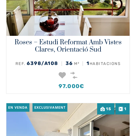
Roses – Estudi Reformat Amb Vistes
Clares, Orientació Sud
6398/A108
36
1
REF.
M²
HABITACIONS
97.000€
EN VENDA
EXCLUSIVAMENT
15
1