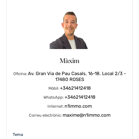
Màxim
Av. Gran Via de Pau Casals, 16-18. Local 2/3 -
Oficina:
17480 ROSES
+34621412418
Mòbil:
+34621412418
WhatsApp:
n1immo.com
Internet:
maxime@n1immo.com
Correu electrònic:
Tema