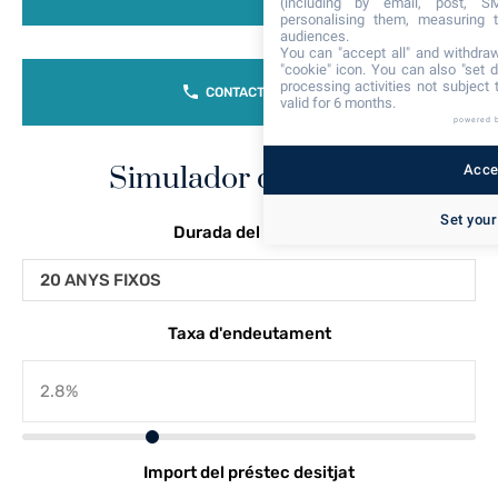
(including by email, post, S
personalising them, measuring t
audiences.
You can "accept all" and withdraw
"cookie" icon
. You can also "set d
processing activities not subject
CONTACTEU-NOS
valid for 6 months.
powered 
Simulador de crèdits
Accep
Set your
Durada del préstec
20 ANYS FIXOS
Taxa d'endeutament
Import del préstec desitjat