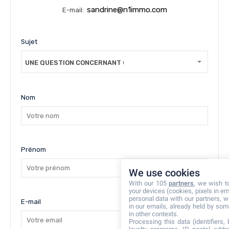
sandrine@n1immo.com
E-mail:
Sujet
UNE QUESTION CONCERNANT CE BIEN
Nom
Prénom
We use cookies
With our 105
partners
, we wish t
your devices (cookies, pixels in em
personal data with our partners, w
E-mail
in our emails, already held by some
in other contexts.
Processing this data (identifiers,