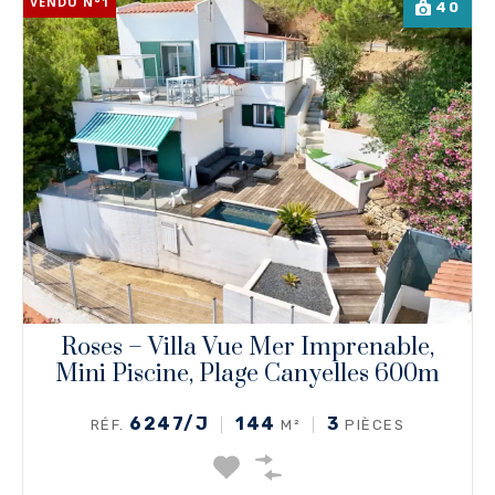
VENDU N°1
40
Roses – Villa Vue Mer Imprenable,
Mini Piscine, Plage Canyelles 600m
6247/J
144
3
RÉF.
M²
PIÈCES