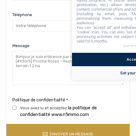
loyalty programs, IP, postal add
geolocation, etc.) allows devel
content, commercial offers and ad
(including by email, post, S
Téléphone
personalising them, measuring t
audiences.
You can "accept all" and withdraw
"cookie" icon
. You can also "set d
processing activities not subject
valid for 6 months.
Message
powered 
Accep
Set your
Politique de confidentialité
*
la politique de
Vous avez lu et acceptez
confidentialité www.n1immo.com
ENVOYER UN MESSAGE