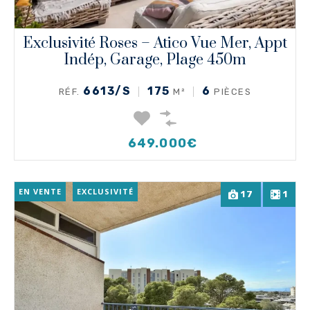
Exclusivité Roses – Atico Vue Mer, Appt
Indép, Garage, Plage 450m
6613/S
175
6
RÉF.
M²
PIÈCES
649.000€
EN VENTE
EXCLUSIVITÉ
17
1