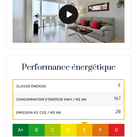
Performance énergétique
E
CLASSE ÉNERGIE:
167
CONSOMMATION D'ÉNERGIE KWH / M2 AN
28
EMISSION KG CO2 / M2 AN
A+
B
C
D
E
F
G