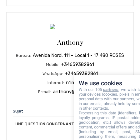
Anthony
Avenida Nord, 111 - Local 1 - 17 480 ROSES
Bureau:
+34659382861
Mobile:
+34659382861
WhatsApp:
We use cookies
n1immo.com
Internet:
With our 105
partners
, we wish t
anthony@n1immo.com
E-mail:
your devices (cookies, pixels in em
personal data with our partners, w
in our emails, already held by some
in other contexts.
Sujet
Processing this data (identifiers,
loyalty programs, IP, postal add
geolocation, etc.) allows devel
UNE QUESTION CONCERNANT CE BIEN
content, commercial offers and ad
(including by email, post, S
personalising them, measuring t