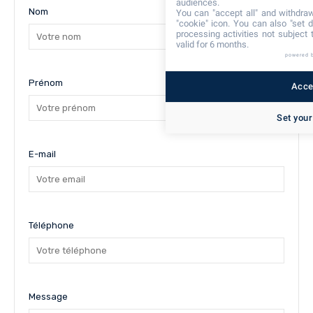
audiences.
Nom
You can "accept all" and withdraw
"cookie" icon
. You can also "set d
processing activities not subject
valid for 6 months.
powered 
Prénom
Accep
Set your
E-mail
Téléphone
Message