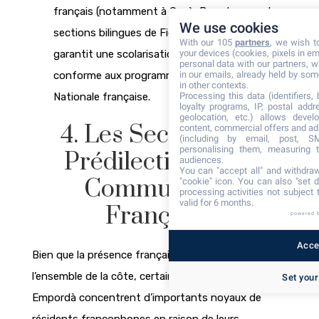
français (notamment à Gavà, Barcelone, ou les
We use cookies
sections bilingues de Figueres et Gérone)
With our 105
partners
, we wish t
garantit une scolarisation d’excellence
your devices (cookies, pixels in em
personal data with our partners, w
conforme aux programmes de l’Éducation
in our emails, already held by some
in other contexts.
Nationale française.
Processing this data (identifiers,
loyalty programs, IP, postal add
geolocation, etc.) allows devel
4. Les Secteurs de
content, commercial offers and ad
(including by email, post, S
personalising them, measuring t
Prédilection de la
audiences.
You can "accept all" and withdraw
Communauté
"cookie" icon
. You can also "set d
processing activities not subject
valid for 6 months.
Française
powered 
Accep
Bien que la présence française soit diffuse sur
l’ensemble de la côte, certaines communes de l’Alt
Set your
Empordà concentrent d’importants noyaux de
résidents francophones en raison de leurs