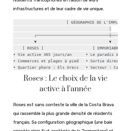
infrastructures et de leur cadre de vie unique.
                      [ GÉOGRAPHIE DE L'IMPLANTATI
                                         │

         ┌───────────────────────────────┼─────────
         ▼                               ▼         
    [ ROSES ]                     [ EMPURIABRAVA ]
• Vie active 365 jours/an      • Le paradis des ma
• Commerces et plages à pied   • Sortie directe en
Roses : Le choix de la vie
active à l’année
Roses est sans conteste la ville de la Costa Brava
qui rassemble la plus grande densité de résidents
français. Sa configuration géographique (une baie
orientée plein Sud, protégée de la Tramontane) et