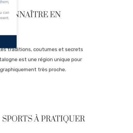
 them,
À CONNAÎTRE EN
ou can
nsent.
 Les traditions, coutumes et secrets
atalogne est une région unique pour
éographiquement très proche.
S SPORTS À PRATIQUER