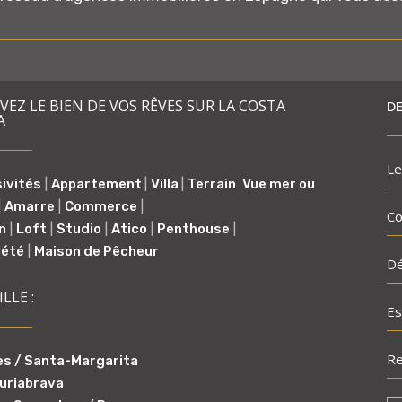
EZ LE BIEN DE VOS RÊVES SUR LA COSTA
DE
A
Le
sivités
|
Appartement
|
Villa
|
Terrain
Vue mer ou
|
Amarre
|
Commerce
|
Co
n
|
Loft
|
Studio
|
Atico
|
Penthouse
|
iété
|
Maison de Pêcheur
Dé
ILLE :
Es
Re
s / Santa-Margarita
uriabrava