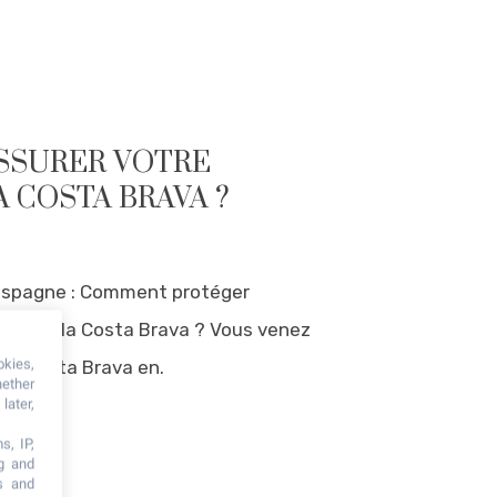
SSURER VOTRE
 COSTA BRAVA ?
Espagne : Comment protéger
été sur la Costa Brava ? Vous venez
okies,
 la Costa Brava en.
hether
later,
s, IP,
ng and
s and