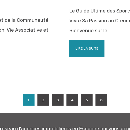
Le Guide Ultime des Sports
let de la Communauté
Vivre Sa Passion au Cœur 
on, Vie Associative et
Bienvenue sur le.
LIRE LA SUITE
1
2
3
4
5
6
n réseau d’agences immobilières en Espagne qui vous a