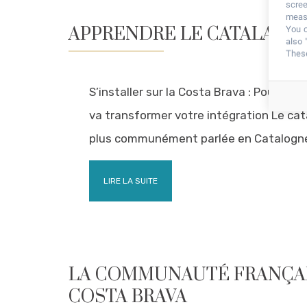
scree
measu
APPRENDRE LE CATALAN
You c
also 
These
S’installer sur la Costa Brava : Pourquoi
va transformer votre intégration Le cata
plus communément parlée en Catalogn
LIRE LA SUITE
LA COMMUNAUTÉ FRANÇAI
COSTA BRAVA