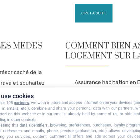
LIRE LA SUITE
ÎLES MEDES
COMMENT BIEN A
LOGEMENT SUR LA
trésor caché de la
Assurance habitation en 
Brava et souhaitez
efficacement votre propri
use cookies
 our 105
partners
, we wish to store and access information on your devices (co
tout juste d’aménager sur
s in emails, etc.), combine and share your personal data with our partners, w
cted on this website or in our emails, already held by some of us, or obtained 
ding in other contexts.
LIRE LA SUITE
ssing this data (identifiers, browsing, preferences, purchases, loyalty program
l addresses and emails, phone, precise geolocation, etc.) allows developi
ring you services, content, commercial offers and ads across your device