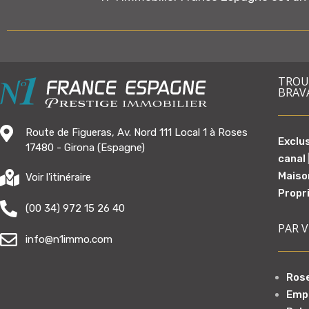
TROUV
BRAV
Route de Figueras, Av. Nord 111 Local 1 à Roses
Exclu
17480 - Girona (Espagne)
canal
Maiso
Voir l'itinéraire
Propr
(00 34) 972 15 26 40
PAR V
info@n1immo.com
Rose
Emp