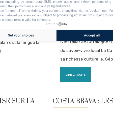
ns (including by email, post, SMS, phone, audio, and video), personalising
ring their performance, and analysing audiences.
LES TRADITIONS 
an "accept all" and withdraw your consent at any time via the "cookie" icon
. Y
"set detailed preferences" and object to processing activities not subject to co
CATALOGNE
 choices remain valid for 6 months.
powered by
 apprendre le catalan
Set your choices
Accept all
S’installer en Catalogne :
lan est la langue la
du savoir-vivre local La C
e.
sa richesse culturelle. G
LIRE LA SUITE
SE SUR LA
COSTA BRAVA : LE