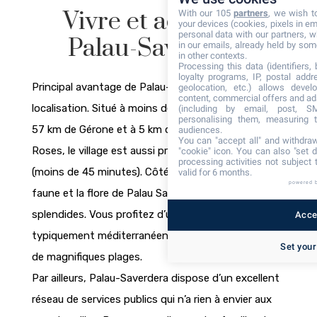
Vivre et acheter à
With our 105
partners
, we wish t
your devices (cookies, pixels in em
personal data with our partners, w
Palau-Saverdera
in our emails, already held by some
in other contexts.
Processing this data (identifiers,
loyalty programs, IP, postal add
Principal avantage de Palau-Saverdera : sa
geolocation, etc.) allows devel
content, commercial offers and ad
localisation. Situé à moins de 75 km de Perpignan, à
(including by email, post, S
personalising them, measuring t
57 km de Gérone et à 5 km des plages de la ville de
audiences.
You can "accept all" and withdraw
Roses, le village est aussi proche des aéroports
"cookie" icon
. You can also "set d
processing activities not subject
(moins de 45 minutes). Côté environnement, la
valid for 6 months.
powered 
faune et la flore de Palau Saverdera sont
splendides. Vous profitez d’un paysage
Accep
typiquement méditerranéen, parsemé de criques et
Set your
de magnifiques plages.
Par ailleurs, Palau-Saverdera dispose d’un excellent
réseau de services publics qui n’a rien à envier aux