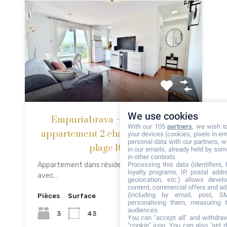
We use cookies
Empuriabrava – Confortable
With our 105
partners
, we wish t
appartement 2 chambres, rénové,
your devices (cookies, pixels in em
personal data with our partners, w
plage 100m
in our emails, already held by some
in other contexts.
Processing this data (identifiers,
Appartement dans résidence antipyique
loyalty programs, IP, postal add
avec…
geolocation, etc.) allows devel
content, commercial offers and ad
(including by email, post, S
Pièces
Surface
personalising them, measuring t
audiences.
3
43
You can "accept all" and withdraw
"cookie" icon
. You can also "set d