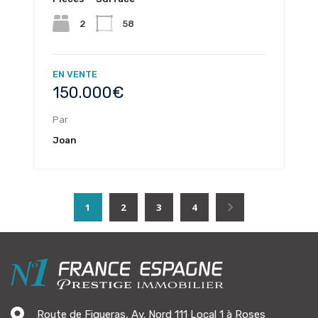
2
58
EN VENTE
150.000€
Par
Joan
1
2
3
4
Route de Figueras, Av. Nord 111 Local 1 à Roses