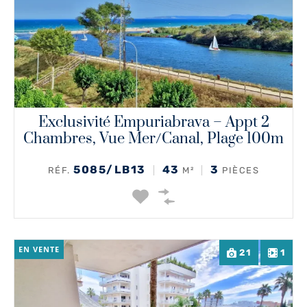
Exclusivité Empuriabrava – Appt 2
Chambres, Vue Mer/canal, Plage 100m
5085/LB13
43
3
RÉF.
M²
PIÈCES
EN VENTE
21
1