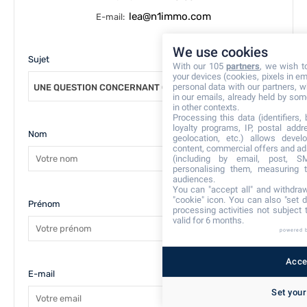
lea@n1immo.com
E-mail:
We use cookies
Sujet
With our 105
partners
, we wish t
your devices (cookies, pixels in em
personal data with our partners, w
UNE QUESTION CONCERNANT CE BIEN
in our emails, already held by some
in other contexts.
Processing this data (identifiers,
loyalty programs, IP, postal add
Nom
geolocation, etc.) allows devel
content, commercial offers and ad
(including by email, post, S
personalising them, measuring t
audiences.
You can "accept all" and withdraw
"cookie" icon
. You can also "set d
Prénom
processing activities not subject
valid for 6 months.
powered 
Accep
E-mail
Set your