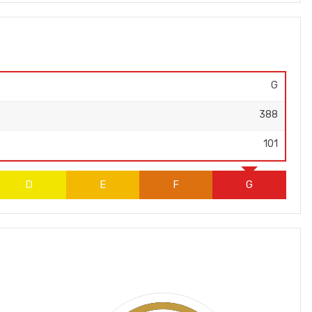
G
388
101
D
E
F
G