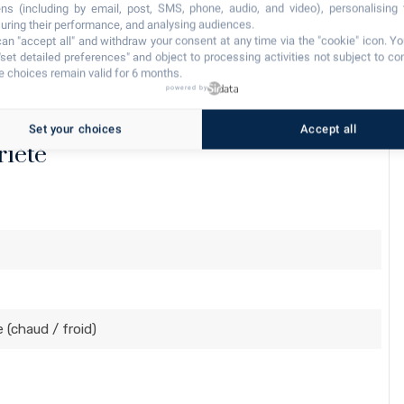
ns (including by email, post, SMS, phone, audio, and video), personalising
ring their performance, and analysing audiences.
an "accept all" and withdraw your consent at any time via the "cookie" icon
. Y
"set detailed preferences" and object to processing activities not subject to co
’autres villas en vente sur la costa brava
 choices remain valid for 6 months.
powered by
Set your choices
Accept all
riété
e (chaud / froid)