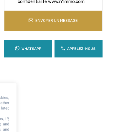
confidentialité www.n1immo.com
ENVOYER UN MESSAGE
WHATSAPP
APPELEZ-NOUS
okies,
hether
later,
s, IP,
ng and
s and