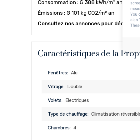
Consommation : G 388 kWh/m² an
scree
measu
Émissions : G 101 kg CO2/m² an
You c
also 
Consultez nos annonces pour découvrir d
These
Caractéristiques de la Prop
Fenêtres:
Alu
Vitrage:
Double
Volets:
Electriques
Type de chauffage:
Climatisation réversibl
Chambres:
4