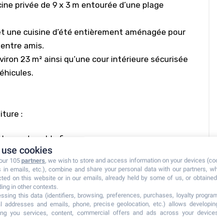
cine privée de 9 x 3 m
entourée d’une plage
et une
cuisine d’été
entièrement aménagée pour
 entre amis.
viron 23 m²
ainsi qu’une cour intérieure sécurisée
éhicules.
iture :
lages de sable fin.
use cookies
aurants se trouvent à seulement
150 mètres.
 our 105
partners
, we wish to store and access information on your devices (co
garantit un ensoleillement maximal, notamment en
s in emails, etc.), combine and share your personal data with our partners, w
cted on this website or in our emails, already held by some of us, or obtained 
ding in other contexts.
ssing this data (identifiers, browsing, preferences, purchases, loyalty program
l addresses and emails, phone, precise geolocation, etc.) allows developi
ring you services, content, commercial offers and ads across your device