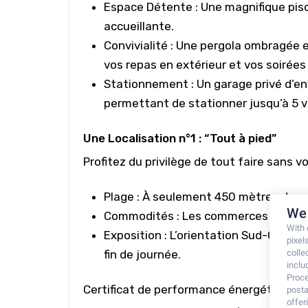
Espace Détente :
Une magnifique
pis
accueillante.
Convivialité :
Une
pergola
ombragée 
vos repas en extérieur et vos soirées
Stationnement
: Un
garage privé d’en
permettant de stationner jusqu’à
5 v
Une Localisation n°1 : “Tout à pied”
Profitez du privilège de tout faire sans vo
Plage :
À seulement
450 mètres
des p
We 
Commodités :
Les commerces et rest
With
Exposition :
L’orientation Sud-Ouest 
pixel
colle
fin de journée.
inclu
Proce
Certificat de performance énergétique
posta
offe