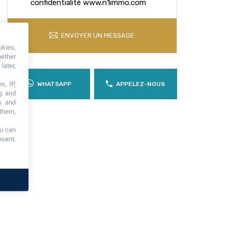
confidentialité www.n1immo.com
ENVOYER UN MESSAGE
okies,
hether
later,
s, IP,
WHATSAPP
APPELEZ-NOUS
ng and
s and
 them,
ou can
nsent.