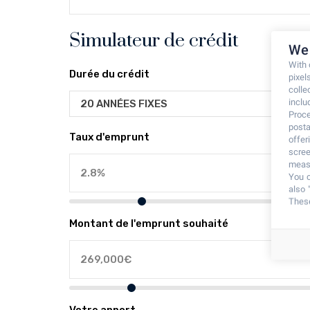
Simulateur de crédit
We 
With
Durée du crédit
pixel
colle
inclu
20 ANNÉES FIXES
Proce
posta
Taux d'emprunt
offe
scree
measu
You c
also 
These
Montant de l'emprunt souhaité