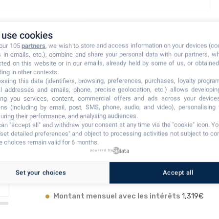
use cookies
 our 105
partners
, we wish to store and access information on your devices (co
s in emails, etc.), combine and share your personal data with our partners, w
cted on this website or in our emails, already held by some of us, or obtained 
ding in other contexts.
ssing this data (identifiers, browsing, preferences, purchases, loyalty program
l addresses and emails, phone, precise geolocation, etc.) allows developi
1,319€
ring you services, content, commercial offers and ads across your device
ns (including by email, post, SMS, phone, audio, and video), personalising
par mois
ring their performance, and analysing audiences.
an "accept all" and withdraw your consent at any time via the "cookie" icon
. Y
"set detailed preferences" and object to processing activities not subject to co
 choices remain valid for 6 months.
powered by
Set your choices
Accept all
20
Années fixes,
2.8
%
Taux d'emprunt
Montant mensuel avec les intérêts
1,319€