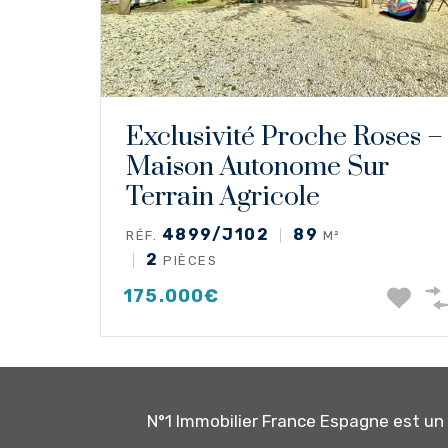
Exclusivité Proche Roses –
Maison Autonome Sur
Terrain Agricole
4899/J102
89
RÉF.
M²
2
PIÈCES
175.000€
N°1 Immobilier France Espagne est u