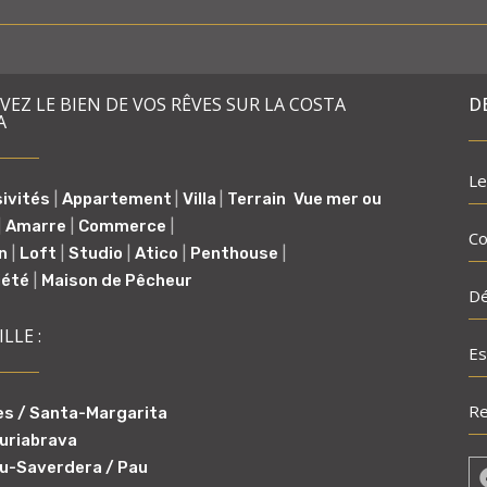
EZ LE BIEN DE VOS RÊVES SUR LA COSTA
D
A
Le
sivités
|
Appartement
|
Villa
|
Terrain
Vue mer ou
|
Amarre
|
Commerce
|
Co
n
|
Loft
|
Studio
|
Atico
|
Penthouse
|
iété
|
Maison de Pêcheur
Dé
ILLE :
Es
Re
s / Santa-Margarita
uriabrava
u-Saverdera / Pau