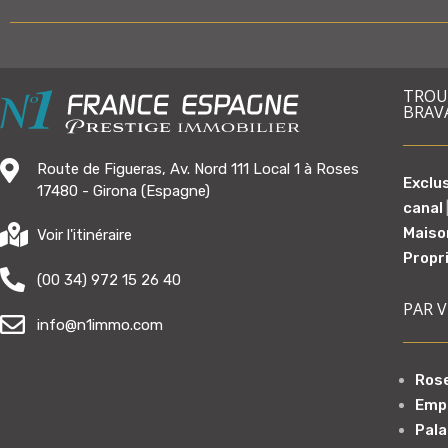
TROUV
BRAV
Route de Figueras, Av. Nord 111 Local 1 à Roses
Exclu
17480 - Girona (Espagne)
canal
Maiso
Voir l'itinéraire
Propr
(00 34) 972 15 26 40
PAR V
info@n1immo.com
Rose
Emp
Pala