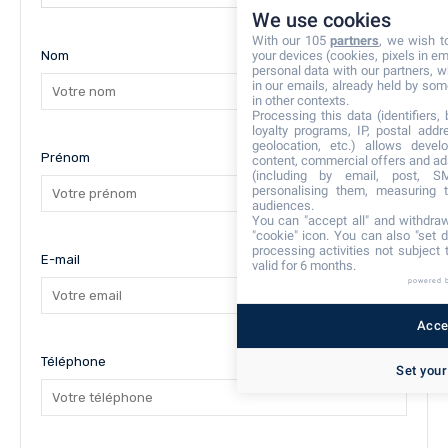
We use cookies
With our 105
partners
, we wish t
Nom
your devices (cookies, pixels in em
personal data with our partners, w
in our emails, already held by some
in other contexts.
Processing this data (identifiers,
loyalty programs, IP, postal add
geolocation, etc.) allows devel
Prénom
content, commercial offers and ad
(including by email, post, S
personalising them, measuring t
audiences.
You can "accept all" and withdraw
"cookie" icon
. You can also "set d
processing activities not subject
E-mail
valid for 6 months.
powered 
Accep
Téléphone
Set your