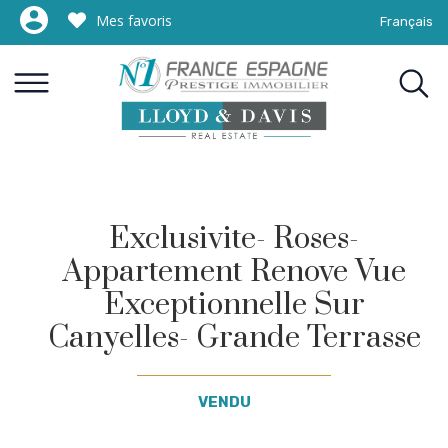
Mes favoris
Français
NOS BIENS EN VENTE
NOTRE RÉSEAU INTERNATIONAL DE LUXE
VENDRE AVEC L’EXCELLENCE
PHOTOS COSTA BRAVA
FINANCER VOTRE PROJET
Exclusivite- Roses-
Appartement Renove Vue
Exceptionnelle Sur
Canyelles- Grande Terrasse
VENDU