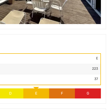
E
223
37
D
E
F
G