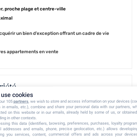
, proche plage et centre-ville
aximal
quérir un bien d’exception offrant un cadre de vie
tres appartements
en vente
riété
use cookies
 our 105
partners
, we wish to store and access information on your devices (co
s in emails, etc.), combine and share your personal data with our partners, w
cted on this website or in our emails, already held by some of us, or obtained 
ding in other contexts.
ssing this data (identifiers, browsing, preferences, purchases, loyalty program
l addresses and emails, phone, precise geolocation, etc.) allows developi
le (chaud/froid)
ring you services, content, commercial offers and ads across your device