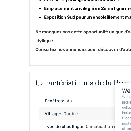
Emplacement privilégié en 2ème ligne mer
Exposition Sud pour un ensoleillement m
Ne manquez pas cette opportunité unique d’ac
idyllique.
Consultez nos annonces pour découvrir d’au
Caractéristiques de la Prop
We 
With
Fenêtres:
Alu
pixel
colle
inclu
Vitrage:
Double
Proce
posta
Type de chauffage:
Climatisation réversib
offe