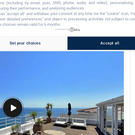
ns (including by email, post, SMS, phone, audio, and video), personalising
ring their performance, and analysing audiences.
an "accept all" and withdraw your consent at any time via the "cookie" icon
. Y
"set detailed preferences" and object to processing activities not subject to co
 choices remain valid for 6 months.
powered by
Set your choices
Accept all