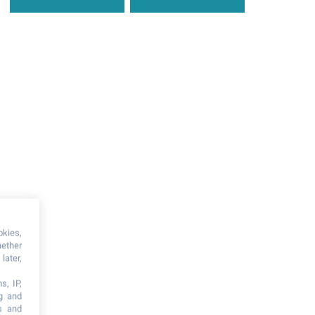
okies,
hether
later,
s, IP,
ng and
s and