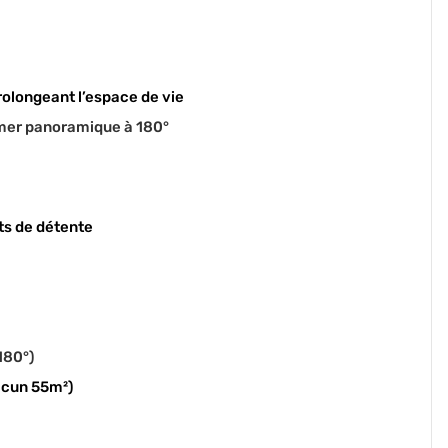
rolongeant l’espace de vie
 mer panoramique à 180°
s de détente
180°)
acun 55m²)