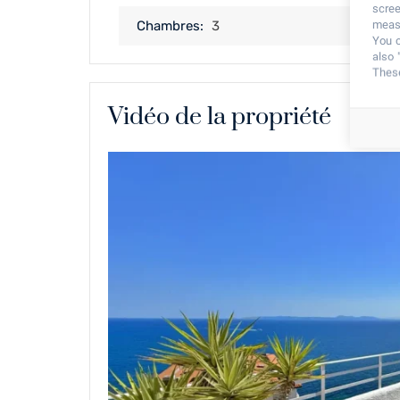
scree
measu
Chambres:
3
You c
also 
These
Vidéo de la propriété