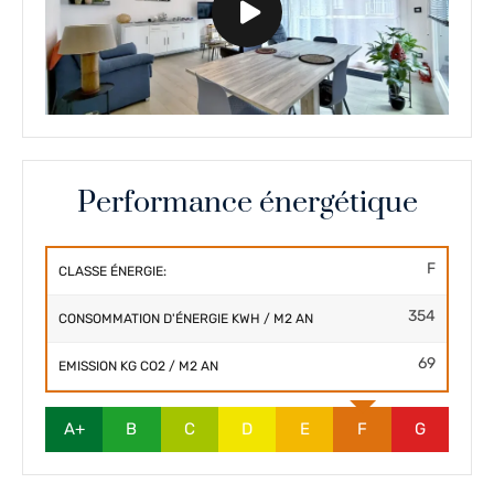
Performance énergétique
F
CLASSE ÉNERGIE:
354
CONSOMMATION D'ÉNERGIE KWH / M2 AN
69
EMISSION KG CO2 / M2 AN
A+
B
C
D
E
F
G