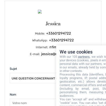
Jessica
+33601294722
Mobile:
+33601294722
WhatsApp:
n1immo.com
Internet:
We use cookies
jessica@n1immo.com
E-mail:
With our 105
partners
, we wish t
your devices (cookies, pixels in em
personal data with our partners, w
in our emails, already held by some
Sujet
in other contexts.
Processing this data (identifiers,
loyalty programs, IP, postal add
UNE QUESTION CONCERNANT CE BIEN
geolocation, etc.) allows devel
content, commercial offers and ad
(including by email, post, S
personalising them, measuring t
Nom
audiences.
You can "accept all" and withdraw
"cookie" icon
. You can also "set d