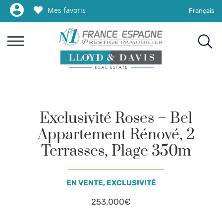
Mes favoris
Français
NOS BIENS EN VENTE
NOTRE RÉSEAU INTERNATIONAL DE LUXE
VENDRE AVEC L’EXCELLENCE
PHOTOS COSTA BRAVA
FINANCER VOTRE PROJET
Exclusivité Roses – Bel
Appartement Rénové, 2
Terrasses, Plage 350m
EN VENTE, EXCLUSIVITÉ
253.000€