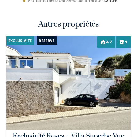
Montant mensuel avec les intérêts
1,240€
Autres propriétés
EXCLUSIVITÉ
RÉSERVÉ
47
1
Exclusivité Roses – Villa Superbe Vue