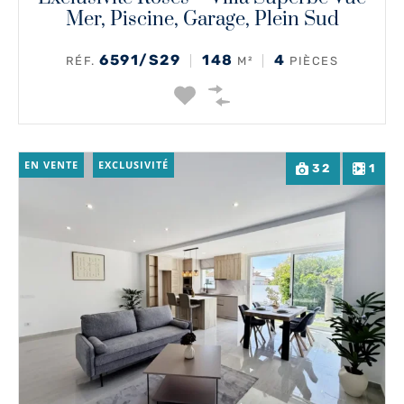
Mer, Piscine, Garage, Plein Sud
6591/S29
148
4
RÉF.
M²
PIÈCES
EN VENTE
EXCLUSIVITÉ
32
1