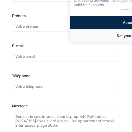
processing activities not subject
valid for 6 months.
powered 
Prénom
Accep
Set your
E-mail
Téléphone
Message