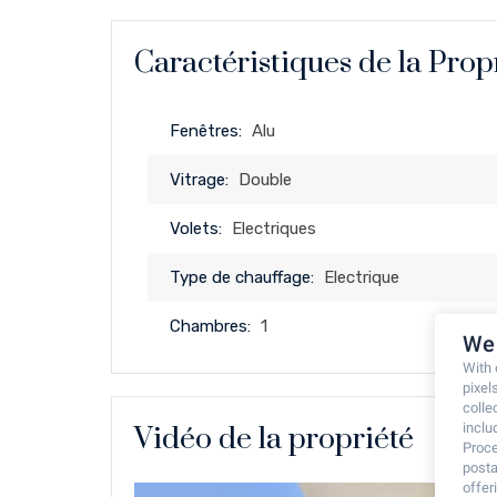
Caractéristiques de la Prop
Fenêtres:
Alu
Vitrage:
Double
Volets:
Electriques
Type de chauffage:
Electrique
Chambres:
1
We 
With
pixel
colle
inclu
Vidéo de la propriété
Proce
posta
offe