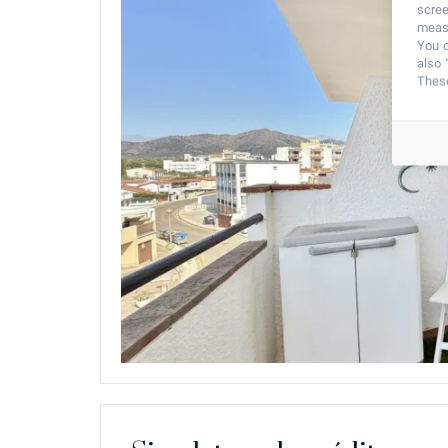
scree
measu
You c
also 
These