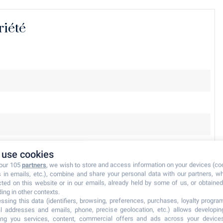
riété
use cookies
 our 105
partners
, we wish to store and access information on your devices (co
s in emails, etc.), combine and share your personal data with our partners, w
cted on this website or in our emails, already held by some of us, or obtained 
ding in other contexts.
ssing this data (identifiers, browsing, preferences, purchases, loyalty program
l addresses and emails, phone, precise geolocation, etc.) allows developi
ring you services, content, commercial offers and ads across your device