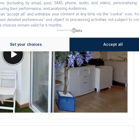
ns (including by email, post, SMS, phone, audio, and video), personalising
ring their performance, and analysing audiences.
an "accept all" and withdraw your consent at any time via the "cookie" icon
. Y
"set detailed preferences" and object to processing activities not subject to co
 choices remain valid for 6 months.
powered by
Set your choices
Accept all