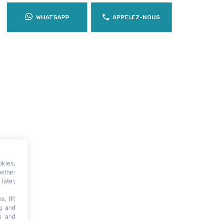
WHATSAPP
APPELEZ-NOUS
okies,
hether
later,
s, IP,
ng and
s and