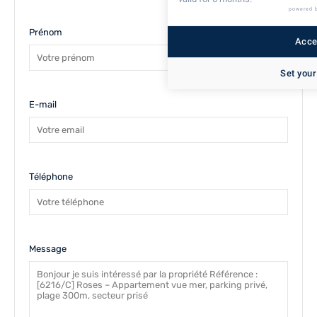
powered 
Prénom
Accep
Set your
E-mail
Téléphone
Message