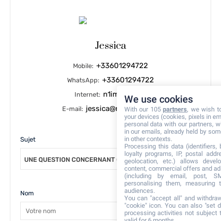
Jessica
+33601294722
Mobile:
+33601294722
WhatsApp:
n1immo.com
Internet:
We use cookies
jessica@n1immo.com
E-mail:
With our 105
partners
, we wish t
your devices (cookies, pixels in em
personal data with our partners, w
in our emails, already held by some
in other contexts.
Sujet
Processing this data (identifiers,
loyalty programs, IP, postal add
UNE QUESTION CONCERNANT CE BIEN
geolocation, etc.) allows devel
content, commercial offers and ad
(including by email, post, S
personalising them, measuring t
audiences.
Nom
You can "accept all" and withdraw
"cookie" icon
. You can also "set d
processing activities not subject
valid for 6 months.