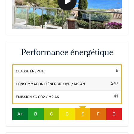
Performance énergétique
E
CLASSE ÉNERGIE:
247
CONSOMMATION D'ÉNERGIE KWH / M2 AN
41
EMISSION KG CO2 / M2 AN
A+
B
C
D
E
F
G