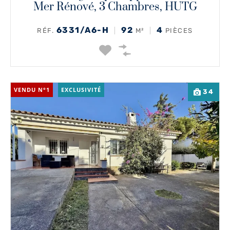
Mer Rénové, 3 Chambres, HUTG
6331/A6-H
92
4
RÉF.
M²
PIÈCES
VENDU N°1
EXCLUSIVITÉ
34