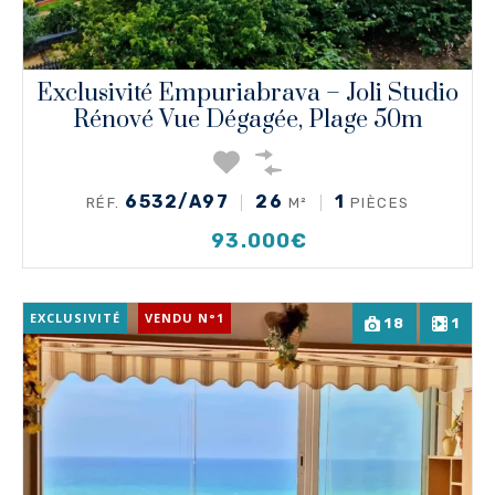
Exclusivité Empuriabrava – Joli Studio
Rénové Vue Dégagée, Plage 50m
6532/A97
26
1
RÉF.
M²
PIÈCES
93.000€
EXCLUSIVITÉ
VENDU N°1
18
1