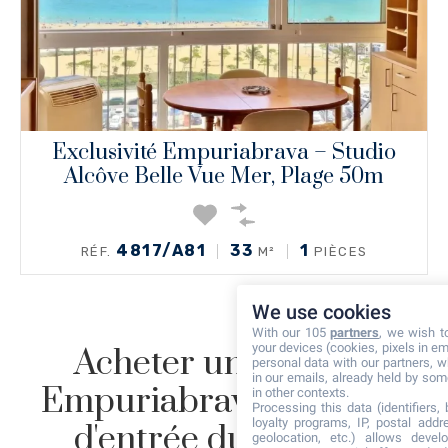
Exclusivité Empuriabrava – Studio
Alcôve Belle Vue Mer, Plage 50m
4817/A81
33
1
RÉF.
M²
PIÈCES
We use cookies
With our 105
partners
, we wish t
your devices (cookies, pixels in em
Acheter un studio à
personal data with our partners, w
in our emails, already held by some
Empuriabrava : le point
in other contexts.
Processing this data (identifiers,
loyalty programs, IP, postal add
d'entrée du marché
geolocation, etc.) allows devel