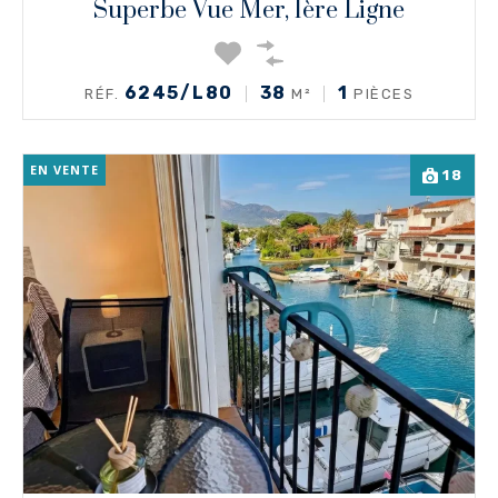
Superbe Vue Mer, 1ère Ligne
6245/L80
38
1
RÉF.
M²
PIÈCES
EN VENTE
18