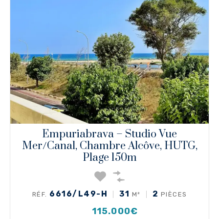
Empuriabrava – Studio Vue
Mer/canal, Chambre Alcôve, HUTG,
Plage 150m
6616/L49-H
31
2
RÉF.
M²
PIÈCES
115.000€