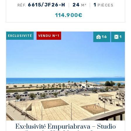
6615/JF26-H
24
1
RÉF.
M²
PIÈCES
114.900€
EXCLUSIVITÉ
VENDU N°1
16
1
Exclusivité Empuriabrava – Studio