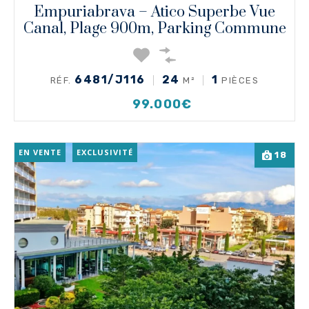
Empuriabrava – Atico Superbe Vue
Canal, Plage 900m, Parking Commune
6481/J116
24
1
RÉF.
M²
PIÈCES
99.000€
EN VENTE
EXCLUSIVITÉ
18