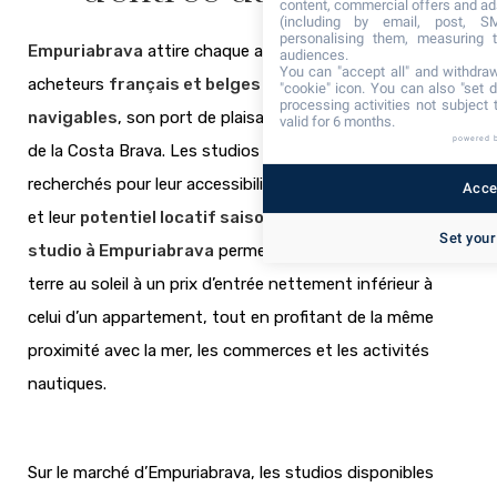
content, commercial offers and ad
(including by email, post, S
personalising them, measuring t
Empuriabrava
attire chaque année de nombreux
audiences.
You can "accept all" and withdraw
acheteurs
français et belges
grâce à ses
canaux
"cookie" icon
. You can also "set d
processing activities not subject
navigables
, son port de plaisance et ses grandes plages
valid for 6 months.
powered 
de la Costa Brava. Les studios y sont particulièrement
recherchés pour leur accessibilité, leur facilité d’entretien
Accep
et leur
potentiel locatif saisonnier
élevé. Acheter un
Set your
studio à Empuriabrava
permet de disposer d’un pied-à-
terre au soleil à un prix d’entrée nettement inférieur à
celui d’un appartement, tout en profitant de la même
proximité avec la mer, les commerces et les activités
nautiques.
Sur le marché d’Empuriabrava, les studios disponibles