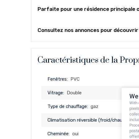
Parfaite pour une résidence principale 
Consultez nos annonces pour découvrir d
Caractéristiques de la Prop
Fenêtres:
PVC
Vitrage:
Double
We 
With
Type de chauffage:
gaz
pixel
colle
inclu
Climatisation réversible (froid/chaud):
oui
Proce
posta
Cheminée:
oui
offe