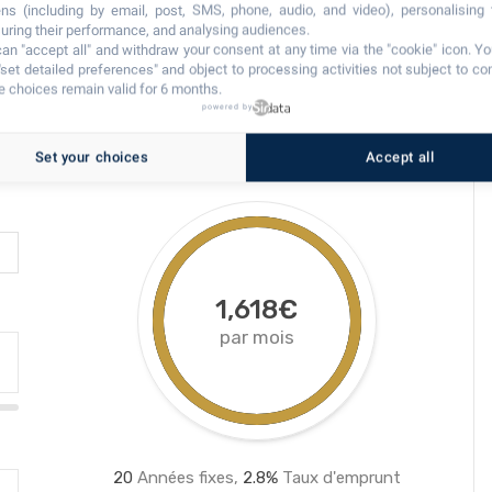
ns (including by email, post, SMS, phone, audio, and video), personalising
ring their performance, and analysing audiences.
an "accept all" and withdraw your consent at any time via the "cookie" icon
. Y
"set detailed preferences" and object to processing activities not subject to co
 choices remain valid for 6 months.
powered by
Set your choices
Accept all
1,618€
par mois
20
Années fixes,
2.8
%
Taux d'emprunt