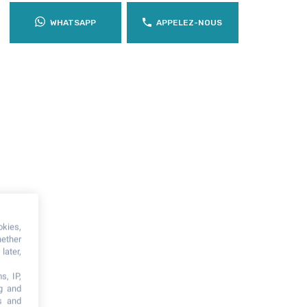
WHATSAPP
APPELEZ-NOUS
okies,
hether
later,
s, IP,
ng and
s and