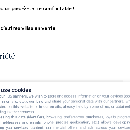
ou un pied-à-terre confortable !
’autres villas en vente
riété
use cookies
 our 105
partners
, we wish to store and access information on your devices (co
s in emails, etc.), combine and share your personal data with our partners, w
cted on this website or in our emails, already held by some of us, or obtained 
ding in other contexts.
ssing this data (identifiers, browsing, preferences, purchases, loyalty program
l addresses and emails, phone, precise geolocation, etc.) allows developi
ring you services, content, commercial offers and ads across your device