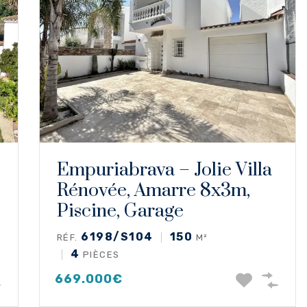
Empuriabrava – Jolie Villa
Rénovée, Amarre 8x3m,
Piscine, Garage
6198/S104
150
RÉF.
M²
4
PIÈCES
669.000€