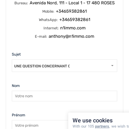
Avenida Nord, 111 - Local 1 - 17 480 ROSES
Bureau:
+34659382861
Mobile:
+34659382861
WhatsApp:
n1immo.com
Internet:
anthony@n1immo.com
E-mail:
Sujet
UNE QUESTION CONCERNANT CE BIEN
Nom
Prénom
We use cookies
With our 105
partners
, we wish t