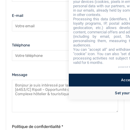
your devices (cookies, pixels in em
personal data with our partners, w
in our emails, already held by some
in other contexts.
E-mail
Processing this data (identifiers,
loyalty programs, IP, postal add
geolocation, etc.) allows devel
content, commercial offers and ad
(including by email, post, S
personalising them, measuring t
Téléphone
audiences.
You can "accept all" and withdraw
"cookie" icon
. You can also "set d
processing activities not subject
valid for 6 months.
powered 
Message
Accep
Set your
Politique de confidentialité
*