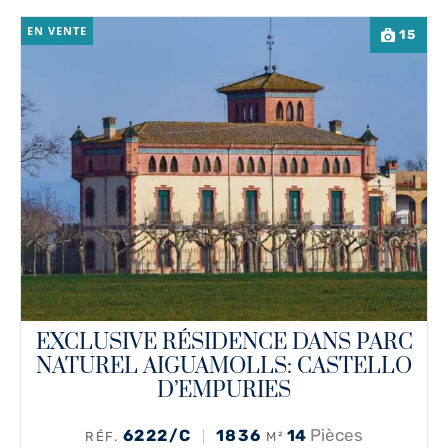
EN VENTE
15
EXCLUSIVE RÉSIDENCE DANS PARC
NATUREL AIGUAMOLLS: CASTELLO
D’EMPURIES
Pièces
6222/C
1836
14
RÉF.
M²