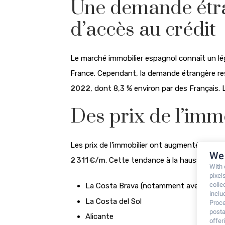
Une demande étran
d’accès au crédit
Le marché immobilier espagnol connaît un lég
France. Cependant, la demande étrangère res
2022
, dont 8,3 % environ par des Français.
Des prix de l’imm
Les prix de l’immobilier ont augmenté de
+11
We 
2 311 €/m
. Cette tendance à la hausse s’obse
With
pixel
colle
La Costa Brava (notamment avec les vill
inclu
La Costa del Sol
Proce
posta
Alicante
offe