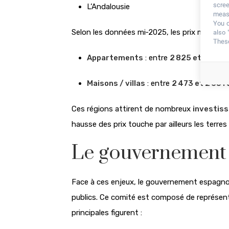
scree
L’Andalousie
measu
You c
Selon les données mi‑2025, les prix moyens s
also 
These
Appartements
: entre
2 825 et 2 988
Maisons / villas
: entre
2 473 et 2 651
Ces régions attirent de nombreux
investis
hausse des prix touche par ailleurs les terre
Le gouvernement 
Face à ces enjeux, le gouvernement espagnol 
publics. Ce comité est composé de représent
principales figurent :