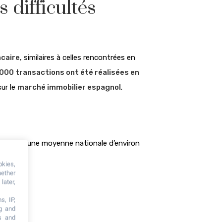
 difficultés
ncaire
, similaires à celles rencontrées en
000 transactions ont été réalisées en
sur le
marché immobilier espagnol
.
atteignant une moyenne nationale d’environ
okies,
hether
later,
s, IP,
ng and
s and