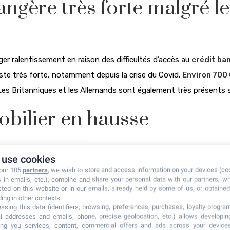
gère très forte malgré les
er ralentissement en raison des difficultés d’accès au
crédit ba
te très forte, notamment depuis la crise du Covid.
Environ 700 
 Les Britanniques et les Allemands sont également très présents 
obilier en hausse
,16 %
en glissement annuel (soit +8,7 % corrigés de l’inflation), 
use cookies
rve particulièrement dans les régions touristiques telles que :
 our 105
partners
, we wish to store and access information on your devices (co
s in emails, etc.), combine and share your personal data with our partners, w
cted on this website or in our emails, already held by some of us, or obtained 
Empuriabrava
Rosas
es d’
et
)
ding in other contexts.
ssing this data (identifiers, browsing, preferences, purchases, loyalty program
l addresses and emails, phone, precise geolocation, etc.) allows developi
ring you services, content, commercial offers and ads across your device