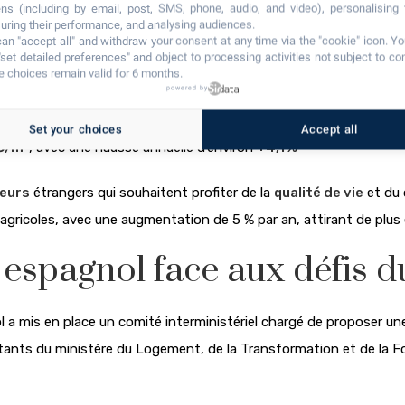
ns (including by email, post, SMS, phone, audio, and video), personalising
ring their performance, and analysing audiences.
an "accept all" and withdraw your consent at any time via the "cookie" icon
. Y
ur la Costa Brava sont de :
"set detailed preferences" and object to processing activities not subject to co
 choices remain valid for 6 months.
powered by
 €/m²
, soit environ
+2,7 %
sur 12 mois.
Set your choices
Accept all
 €/m²
, avec une hausse annuelle d’environ
+4,1 %
seurs
étrangers qui souhaitent profiter de la
qualité de vie
et du 
s agricoles, avec une augmentation de 5 % par an, attirant de plus 
espagnol face aux défis d
a mis en place un comité interministériel chargé de proposer une 
ants du ministère du Logement, de la Transformation et de la Fo