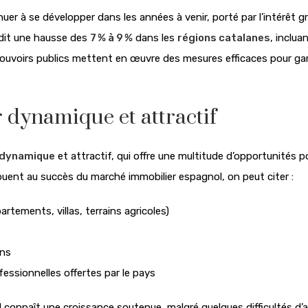
uer à se développer dans les années à venir, porté par l’intérêt 
dit une hausse des
7 % à 9 %
dans les
régions catalanes
, inclua
 pouvoirs publics mettent en œuvre des mesures efficaces pour ga
dynamique et attractif
 dynamique
et attractif, qui offre une multitude d’opportunités p
ibuent au succès du marché immobilier espagnol, on peut citer :
rtements, villas, terrains agricoles)
ens
essionnelles offertes par le pays
 connaît une croissance soutenue, malgré quelques difficultés d’a