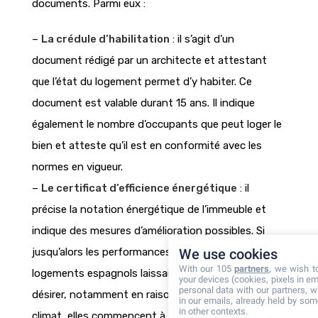
documents. Parmi eux :
–
La crédule d’habilitation
: il s’agit d’un
document rédigé par un architecte et attestant
que l’état du logement permet d’y habiter. Ce
document est valable durant 15 ans. Il indique
également le nombre d’occupants que peut loger le
bien et atteste qu’il est en conformité avec les
normes en vigueur.
–
Le certificat d’efficience énergétique
: il
précise la notation énergétique de l’immeuble et
indique des mesures d’amélioration possibles. Si
jusqu’alors les performances énergétiques des
We use cookies
With our 105
partners
, we wish t
logements espagnols laissaient clairement à
your devices (cookies, pixels in em
personal data with our partners, w
désirer, notamment en raison de la douceur du
in our emails, already held by some
in other contexts.
climat, elles commencent à s’améliorer.