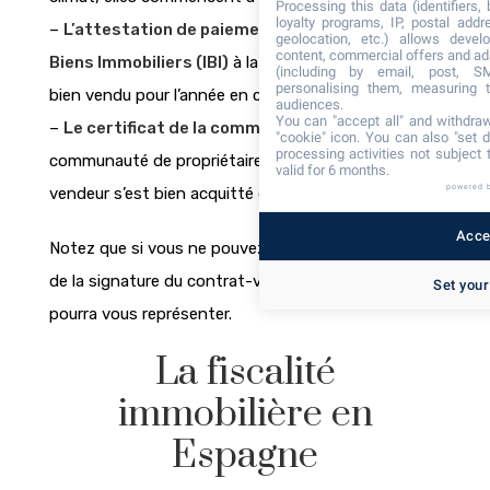
Processing this data (identifiers,
loyalty programs, IP, postal add
–
L’attestation de paiement de l’impôt sur les
geolocation, etc.) allows devel
content, commercial offers and ad
Biens Immobiliers (IBI)
à la commune où se situe le
(including by email, post, S
personalising them, measuring t
bien vendu pour l’année en cours et les 4 suivantes.
audiences.
You can "accept all" and withdraw
–
Le certificat de la communauté
, si
"cookie" icon
. You can also "set d
processing activities not subject
communauté de propriétaires il y a, atteste que le
valid for 6 months.
powered 
vendeur s’est bien acquitté de ses cotisations.
Accep
Notez que si vous ne pouvez pas être présent lors
de la signature du contrat-vente, votre avocat
Set your
pourra vous représenter.
La fiscalité
immobilière en
Espagne