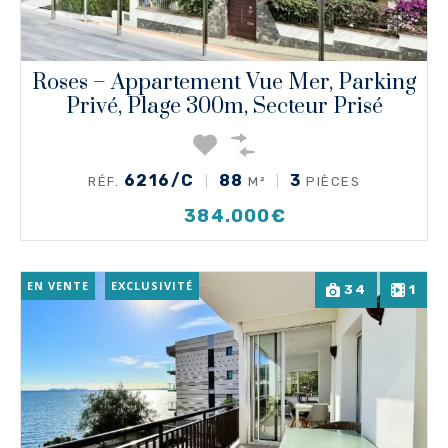
Roses – Appartement Vue Mer, Parking
Privé, Plage 300m, Secteur Prisé
6216/C
88
3
RÉF.
M²
PIÈCES
384.000€
EN VENTE
EXCLUSIVITÉ
34
1