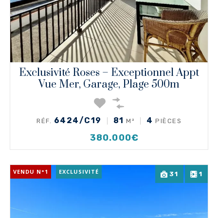
Exclusivité Roses – Exceptionnel Appt
Vue Mer, Garage, Plage 500m
6424/C19
81
4
RÉF.
M²
PIÈCES
380.000€
VENDU N°1
EXCLUSIVITÉ
31
1