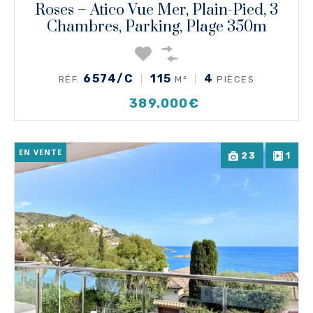
Roses – Atico Vue Mer, Plain-Pied, 3
Chambres, Parking, Plage 350m
6574/C
115
4
RÉF.
M²
PIÈCES
389.000€
EN VENTE
23
1